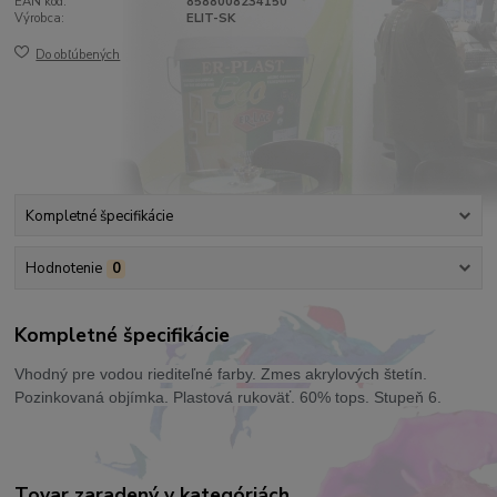
EAN kód:
8588008234150
Výrobca:
ELIT-SK
Do obľúbených
Kompletné špecifikácie
Hodnotenie
0
Kompletné špecifikácie
Vhodný pre vodou riediteľné farby. Zmes akrylových štetín.
Pozinkovaná objímka. Plastová rukoväť. 60% tops. Stupeň 6.
Tovar zaradený v kategóriách