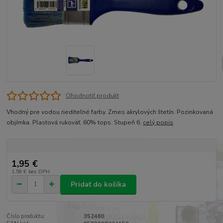
Ohodnotiť produkt
Vhodný pre vodou riediteľné farby. Zmes akrylových štetín. Pozinkovaná
objímka. Plastová rukoväť. 60% tops. Stupeň 6.
celý popis
1,95 €
1,58 €
bez DPH
Pridať do košíka
Číslo produktu:
352460