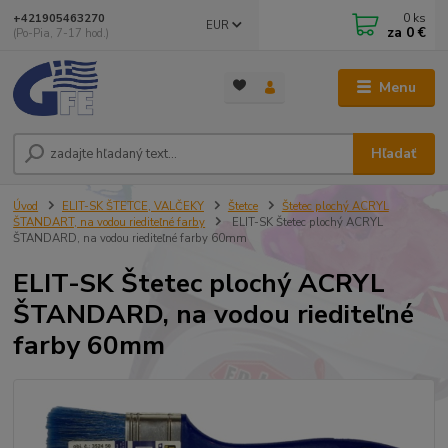
0
ks
+421905463270
EUR
za
0 €
(Po-Pia, 7-17 hod.)
Menu
Hľadať
Úvod
ELIT-SK ŠTETCE, VALČEKY
Štetce
Štetec plochý ACRYL
ŠTANDART, na vodou riediteľné farby
ELIT-SK Štetec plochý ACRYL
ŠTANDARD, na vodou riediteľné farby 60mm
ELIT-SK Štetec plochý ACRYL
ŠTANDARD, na vodou riediteľné
farby 60mm