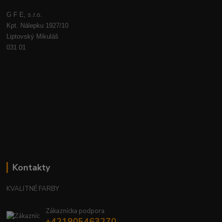
G F E, s.r.o.
Kpt. Nálepku 1927/10
Liptovský Mikuláš
031 01
Kontakty
KVALITNÉ FARBY
Zákaznícka podpora
+421905463270