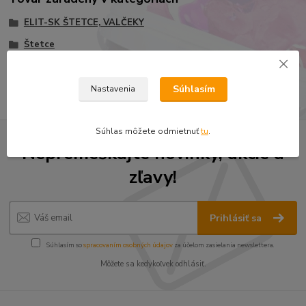
ELIT-SK ŠTETCE, VALČEKY
Štetce
Štetec plochý ACRYL ŠTANDART, na vodou riediteľné farby
Súhlasím
Nastavenia
Súhlas môžete odmietnuť
tu
.
Nepremeškajte novinky, akcie a
zľavy!
Prihlásiť sa
Súhlasím so
spracovaním osobných údajov
za účelom zasielania newslettera.
Môžete sa kedykoľvek odhlásiť.