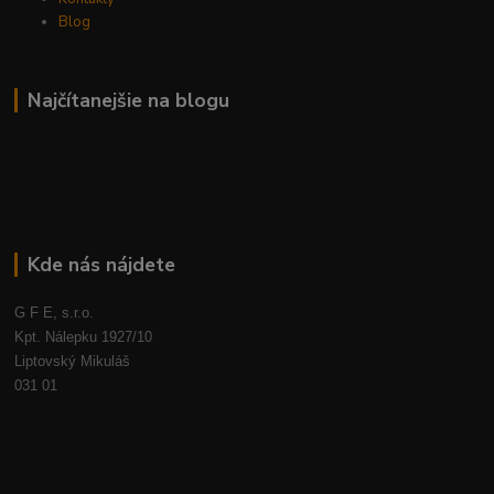
Blog
Najčítanejšie na blogu
Kde nás nájdete
G F E, s.r.o.
Kpt. Nálepku 1927/10
Liptovský Mikuláš
031 01