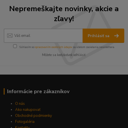
Nepremeškajte novinky, akcie a
zľavy!
Prihlásiť sa
Súhlasím so
spracovaním osobných údajov
za účelom zasielania newslettera.
Môžete sa kedykoľvek odhlásiť.
Informácie pre zákazníkov
O nás
Ako nakupovať
Obchodné podmienky
Fotogaléria
Kontakty