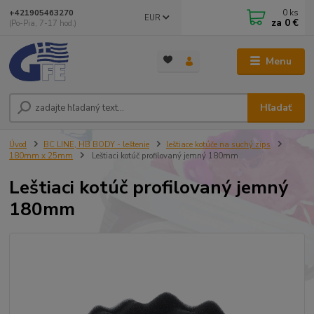
0
ks
+421905463270
EUR
za
0 €
(Po-Pia, 7-17 hod.)
Menu
Hľadať
Úvod
BC LINE, HB BODY - leštenie
leštiace kotúče na suchý zips
180mm x 25mm
Leštiaci kotúč profilovaný jemný 180mm
Leštiaci kotúč profilovaný jemný
180mm