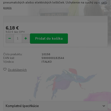
pneumatických alebo elektrických leštičiek. Uchytenie na suchý zips.
celý
popis
6,18 €
5,02 €
bez DPH
Pridať do košíka
Číslo produktu:
10156
EAN kód:
5900000182544
Výrobca:
ITALKO
Do obľúbených
Kompletné špecifikácie