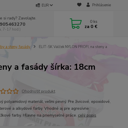
Prihlásenie
EUR
e si rady? Zavolajte.
0
ks
905463270
za
0 €
a, 7-17 hod.)
by a steny, fasády
ELIT-SK Valček NYLON PROFI, na steny a
ny a fasády šírka: 18cm
Ohodnotiť produkt
vý polyamidový materiál, veľmi pevný. Pre živicové, epoxidové,
terové a alkydové farby. Vhodné aj pre agresívne
ožkové farby. Hlavne na priemyselné práce.
celý popis