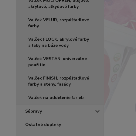
Valček MOLTOPREN, olejové,
akrylové, alkydové farby
Valček VELUR, rozpúšťadlové
farby
Valček FLOCK, akrylové farby
a laky na báze vody
Valček VESTAN, univerzálne
použitie
Valček FINISH, rozpúšťadlové
farby a steny, fasády
Valček na oddelenie farieb
Súpravy
Ostatné doplnky