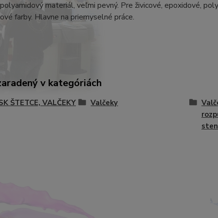
polyamidový materiál, veľmi pevný. Pre živicové, epoxidové, pol
ové farby. Hlavne na priemyselné práce.
zaradený v kategóriách
-SK ŠTETCE, VALČEKY
Valčeky
Valč
rozp
sten