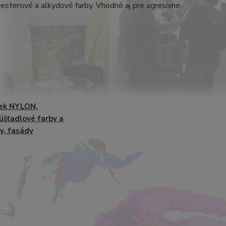
yesterové a alkydové farby. Vhodné aj pre agresívne
ek NYLON,
úšťadlové farby a
y, fasády