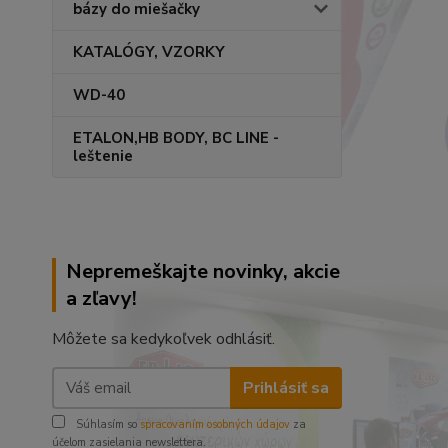
bázy do miešačky
KATALÓGY, VZORKY
WD-40
ETALON,HB BODY, BC LINE -
leštenie
Nepremeškajte novinky, akcie
a zľavy!
Môžete sa kedykoľvek odhlásiť.
Prihlásiť sa
Súhlasím so
spracovaním osobných údajov
za
účelom zasielania newslettera.