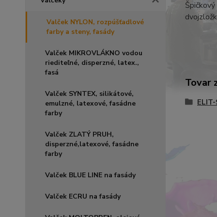
Valčeky
Špičkový 
dvojzložk
Valček NYLON, rozpúšťadlové
farby a steny, fasády
Valček MIKROVLÁKNO vodou
riediteľné, disperzné, latex.,
fasá
Tovar 
Valček SYNTEX, silikátové,
ELIT
emulzné, latexové, fasádne
farby
Valček ZLATÝ PRUH,
disperzné,latexové, fasádne
farby
Valček BLUE LINE na fasády
Valček ECRU na fasády