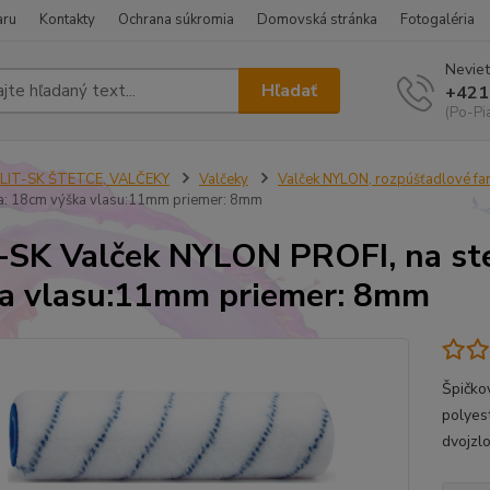
aru
Kontakty
Ochrana súkromia
Domovská stránka
Fotogaléria
Neviet
Hľadať
+421
(Po-Pi
ELIT-SK ŠTETCE, VALČEKY
Valčeky
Valček NYLON, rozpúšťadlové far
ka: 18cm výška vlasu:11mm priemer: 8mm
-SK Valček NYLON PROFI, na ste
a vlasu:11mm priemer: 8mm
Špičko
polyes
dvojzl