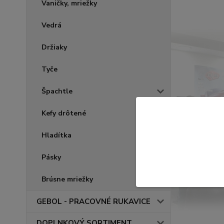
Vaničky, mriežky
Vedrá
Držiaky
Tyče
Špachtle
Kefy drôtené
Hladítka
Pásky
Brúsne mriežky
GEBOL - PRACOVNÉ RUKAVICE
DOPLNKOVÝ SORTIMENT