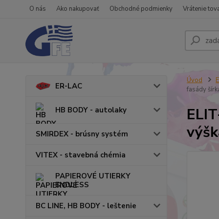
O nás
Ako nakupovať
Obchodné podmienky
Vrátenie tov
Úvod
ER-LAC
fasády šír
ELIT
HB BODY - autolaky
výšk
SMIRDEX - brúsny systém
VITEX - stavebná chémia
PAPIEROVÉ UTIERKY
ENDLESS
BC LINE, HB BODY - leštenie