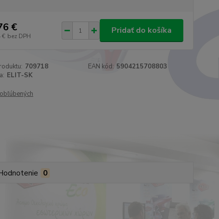
76 €
Pridať do košíka
 €
bez DPH
roduktu:
709718
EAN kód:
5904215708803
a:
ELIT-SK
obľúbených
Hodnotenie
0