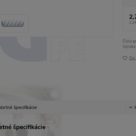
2,
2,24
Číslo p
Výrobc
Do 
etné špecifikácie
tné špecifikácie