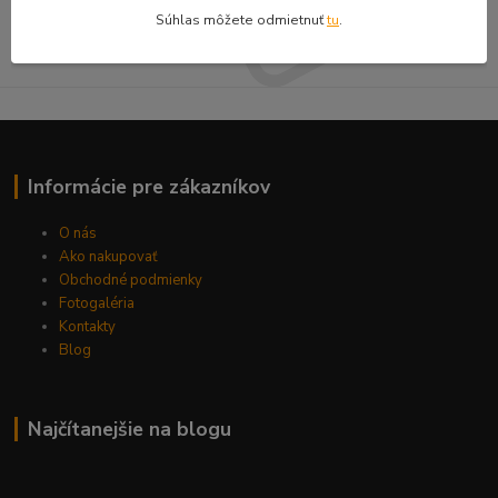
Súhlasím so
spracovaním osobných údajov
za účelom zasielania newslettera.
Súhlas môžete odmietnuť
tu
.
Môžete sa kedykoľvek odhlásiť.
Informácie pre zákazníkov
O nás
Ako nakupovať
Obchodné podmienky
Fotogaléria
Kontakty
Blog
Najčítanejšie na blogu