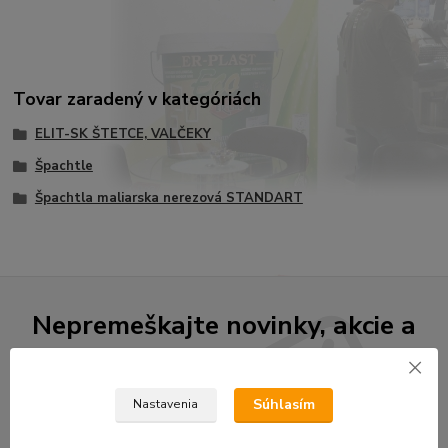
Tovar zaradený v kategóriách
ELIT-SK ŠTETCE, VALČEKY
Špachtle
Špachtla maliarska nerezová STANDART
Nepremeškajte novinky, akcie a
zľavy!
Súhlasím
Nastavenia
Prihlásiť sa