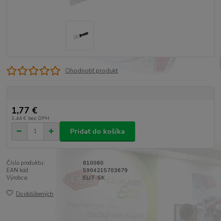
Ohodnotiť produkt
1,77 €
1,44 €
bez DPH
Pridať do košíka
Číslo produktu:
810060
EAN kód:
5904215703679
Výrobca:
ELIT-SK
Do obľúbených