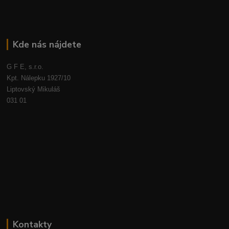
Kde nás nájdete
G F E, s.r.o.
Kpt. Nálepku 1927/10
Liptovský Mikuláš
031 01
Kontakty