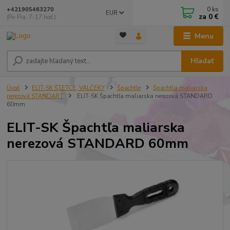
0
ks
+421905463270
EUR
za
0 €
(Po-Pia, 7-17 hod.)
Menu
Hľadať
Úvod
ELIT-SK ŠTETCE, VALČEKY
Špachtle
Špachtla maliarska
nerezová STANDART
ELIT-SK Špachtľa maliarska nerezová STANDARD
60mm
ELIT-SK Špachtľa maliarska
nerezová STANDARD 60mm