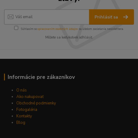
Prihlásiť sa
Súhlasím so
spracovaním osobných údajov
za účelom zasielania newslettera.
Môžete sa kedykoľvek odhlásiť.
Informácie pre zákazníkov
O nás
Ako nakupovať
Obchodné podmienky
Fotogaléria
Kontakty
Blog