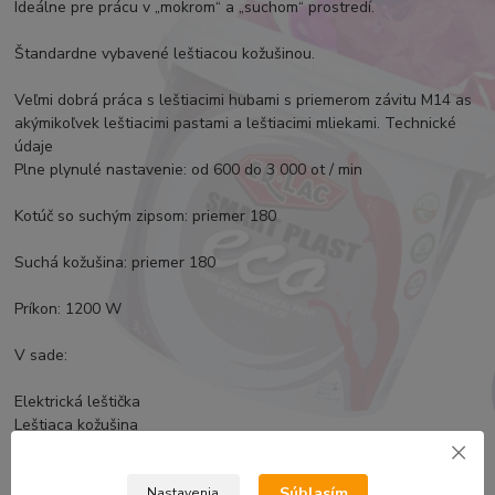
Ideálne pre prácu v „mokrom“ a „suchom“ prostredí.
Štandardne vybavené leštiacou kožušinou.
Veľmi dobrá práca s leštiacimi hubami s priemerom závitu M14 as
akýmikoľvek leštiacimi pastami a leštiacimi mliekami. Technické
údaje
Plne plynulé nastavenie: od 600 do 3 000 ot / min
Kotúč so suchým zipsom: priemer 180
Suchá kožušina: priemer 180
Príkon: 1200 W
V sade:
Elektrická leštička
Leštiaca kožušina
inštrukcia
Leštiaci kožušinový disk
Súhlasím
Nastavenia