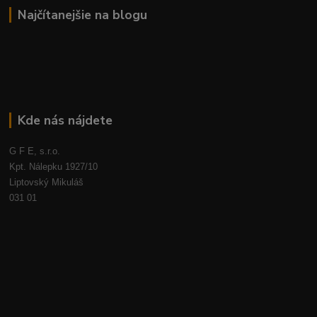
Najčítanejšie na blogu
Kde nás nájdete
G F E, s.r.o.
Kpt. Nálepku 1927/10
Liptovský Mikuláš
031 01