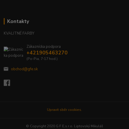
Kontakty
KVALITNÉ FARBY
Zákaznícka podpora
+421905463270
(Po-Pia, 7-17 hod.)
obchod@gfe.sk
Upravit sběr cookies.
© Copyright 2020 G F E,s.r.o. Liptovský Mikuláš