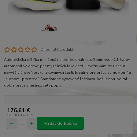
Ohodnotiť produkt
Autoleštička eštička je určená na profesionálne leštenie všetkých typov
automobilov, dreva, priemyselných lakov atď. Umožní vám dosiahnuť
najvyššiu úroveň lesku lakovaných častí. Ideálne pre prácu v „mokrom“ a
„suchom“ prostredí. Štandardne vybavené leštiacou kožušinou. Veľmi
dobrá práca s leštia...
celý popis
176,61 €
143,58 €
bez DPH
Pridať do košíka