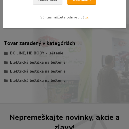
PRE PROFESIONÁLNE POUŽITIE
Súhlas môžete odmietnuť
tu
.
POSKYTUJE POHODLNÉ A RÝCHLE PRÁCE
Tovar zaradený v kategóriách
BC LINE, HB BODY - leštenie
Elektrická leštička na leštenie
Elektrická leštička na leštenie
Elektrická leštička na leštenie
Nepremeškajte novinky, akcie a
zľavy!