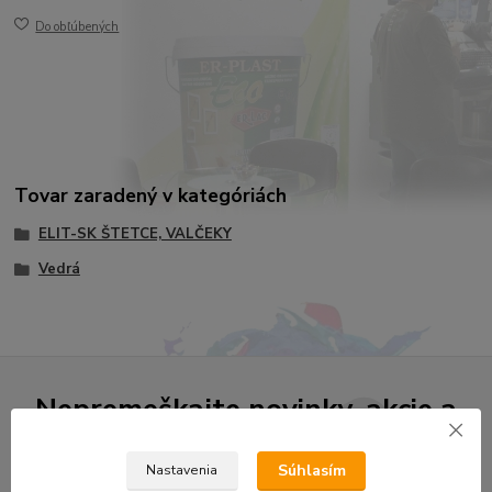
Do obľúbených
Tovar zaradený v kategóriách
ELIT-SK ŠTETCE, VALČEKY
Vedrá
Nepremeškajte novinky, akcie a
zľavy!
Súhlasím
Nastavenia