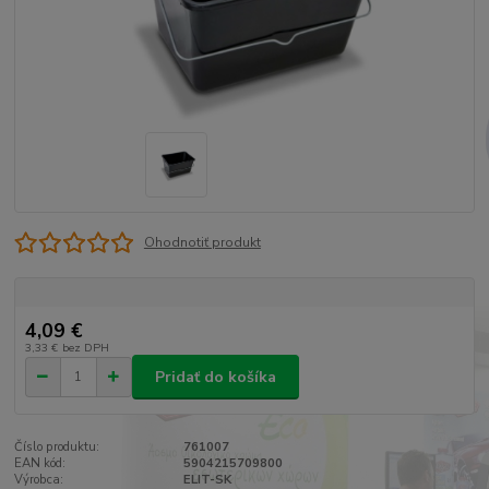
Ohodnotiť produkt
4,09 €
3,33 €
bez DPH
Pridať do košíka
Číslo produktu:
761007
EAN kód:
5904215709800
Výrobca:
ELIT-SK