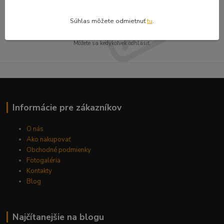
Prihlásiť sa
Súhlas môžete odmietnuť
tu
.
Súhlasím so
spracovaním osobných údajov
za účelom zasielania newslettera.
Môžete sa kedykoľvek odhlásiť.
Informácie pre zákazníkov
O nás
Ako nakupovať
Obchodné podmienky
Fotogaléria
Kontakty
Blog
Najčítanejšie na blogu