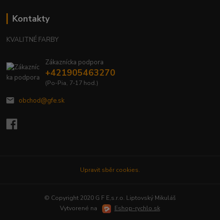
Kontakty
KVALITNÉ FARBY
Zákaznícka podpora
+421905463270
(Po-Pia, 7-17 hod.)
obchod@gfe.sk
Upravit sběr cookies.
© Copyright 2020 G F E,s.r.o. Liptovský Mikuláš
Vytvorené na
Eshop-rychlo.sk