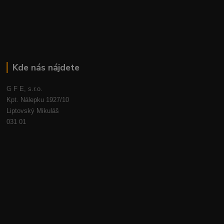
Kde nás nájdete
G F E, s.r.o.
Kpt. Nálepku 1927/10
Liptovský Mikuláš
031 01