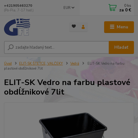
0
ks
+421905463270
EUR
za
0 €
(Po-Pia, 7-17 hod.)
Menu
Hľadať
Úvod
ELIT-SK ŠTETCE, VALČEKY
Vedrá
ELIT-SK Vedro na farbu
plastové obdĺžnikové 7lit
ELIT-SK Vedro na farbu plastové
obdĺžnikové 7lit