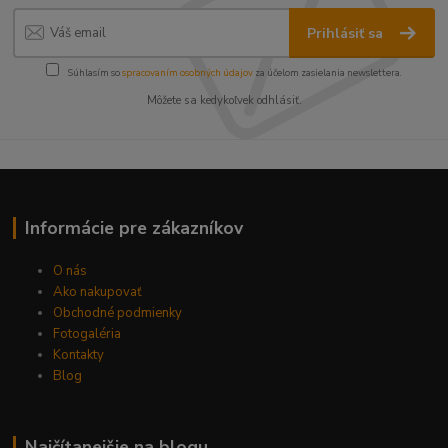
Prihlásiť sa
Súhlasím so
spracovaním osobných údajov
za účelom zasielania newslettera.
Môžete sa kedykoľvek odhlásiť.
Informácie pre zákazníkov
O nás
Ako nakupovať
Obchodné podmienky
Fotogaléria
Kontakty
Blog
Najčítanejšie na blogu