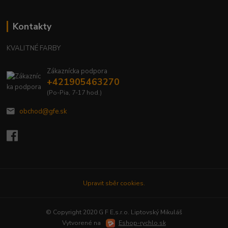
Kontakty
KVALITNÉ FARBY
Zákaznícka podpora
+421905463270
(Po-Pia, 7-17 hod.)
obchod@gfe.sk
Upravit sběr cookies.
© Copyright 2020 G F E,s.r.o. Liptovský Mikuláš
Vytvorené na
Eshop-rychlo.sk