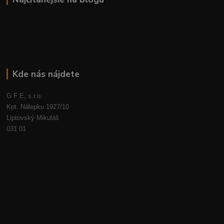
Kde nás nájdete
G F E, s.r.o.
Kpt. Nálepku 1927/10
Liptovský Mikuláš
031 01