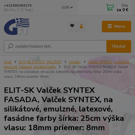
0
ks
+421905463270
EUR
za
0 €
(Po-Pia, 7-17 hod.)
Menu
Hľadať
Úvod
ELIT-SK ŠTETCE, VALČEKY
Valčeky
Valček SYNTEX, silikátové,
emulzné, latexové, fasádne farby
ELIT-SK Valček SYNTEX FASADA, Valček
SYNTEX, na silikátové, emulzné, latexové, fasádne farby šírka: 25cm výška
vlasu: 18mm priemer: 8mm
ELIT-SK Valček SYNTEX
FASADA, Valček SYNTEX, na
silikátové, emulzné, latexové,
fasádne farby šírka: 25cm výška
vlasu: 18mm priemer: 8mm