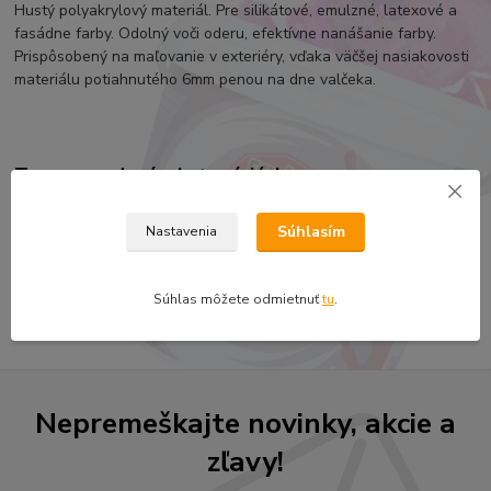
Hustý polyakrylový materiál. Pre silikátové, emulzné, latexové a
fasádne farby. Odolný voči oderu, efektívne nanášanie farby.
Prispôsobený na maľovanie v exteriéry, vďaka väčšej nasiakovosti
materiálu potiahnutého 6mm penou na dne valčeka.
Tovar zaradený v kategóriách
ELIT-SK ŠTETCE, VALČEKY
Súhlasím
Nastavenia
Valčeky
Valček SYNTEX, silikátové, emulzné, latexové, fasádne farby
Súhlas môžete odmietnuť
tu
.
Nepremeškajte novinky, akcie a
zľavy!