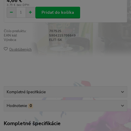
4,66 €
3,79 €
bez DPH
Pridať do košíka
Číslo produktu:
707525
EAN kód:
5904215706649
Výrobca:
ELIT-SK
Do obľúbených
Kompletné špecifikácie
Hodnotenie
0
Kompletné špecifikácie