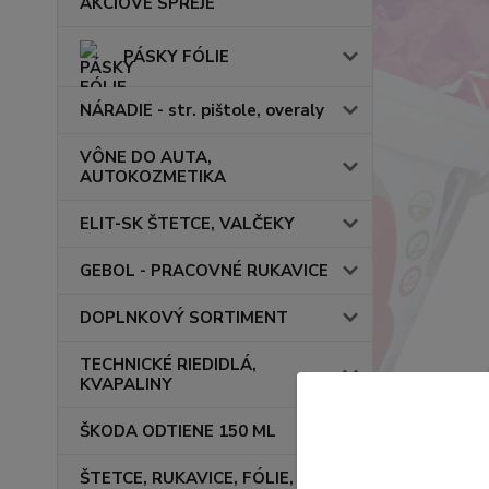
AKCIOVÉ SPREJE
PÁSKY FÓLIE
NÁRADIE - str. pištole, overaly
VÔNE DO AUTA,
AUTOKOZMETIKA
ELIT-SK ŠTETCE, VALČEKY
GEBOL - PRACOVNÉ RUKAVICE
DOPLNKOVÝ SORTIMENT
TECHNICKÉ RIEDIDLÁ,
KVAPALINY
ŠKODA ODTIENE 150 ML
ŠTETCE, RUKAVICE, FÓLIE,