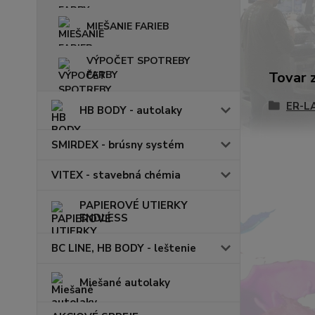
MIEŠANIE FARIEB
VÝPOČET SPOTREBY
FARBY
Tovar 
ER-L
HB BODY - autolaky
SMIRDEX - brúsny systém
VITEX - stavebná chémia
PAPIEROVÉ UTIERKY
ENDLESS
BC LINE, HB BODY - leštenie
Miešané autolaky