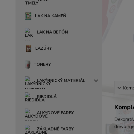
LAK NA KAMEŇ
LAK NA BETÓN
LAZÚRY
TONERY
LAKÝRNICKÝ MATERIÁL
Kompl
RIEDIDLÁ
Komple
ALKYDOVÉ FARBY
Dekoratív
drevo a j
ZÁKLADNÉ FARBY