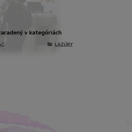
zaradený v kategóriách
AC
LAZÚRY