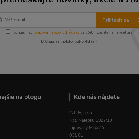
Prihlásiť sa
Súhlasím so
spracovaním osobných údajov
za účelom zasielania newslettera.
Môžete sa kedykoľvek odhlásiť.
nejšie na blogu
Kde nás nájdete
G F E, s.r.o.
Kpt. Nálepku 1927/10
Liptovský Mikuláš
031 01