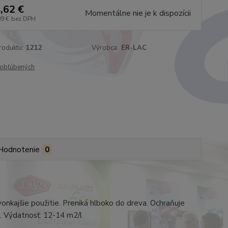
,62 €
Momentálne nie je k dispozícii
89 €
bez DPH
roduktu:
1212
Výrobca:
ER-LAC
obľúbených
Hodnotenie
0
nkajšie použitie. Preniká hlboko do dreva. Ochraňuje
e. Výdatnosť: 12-14 m2/l