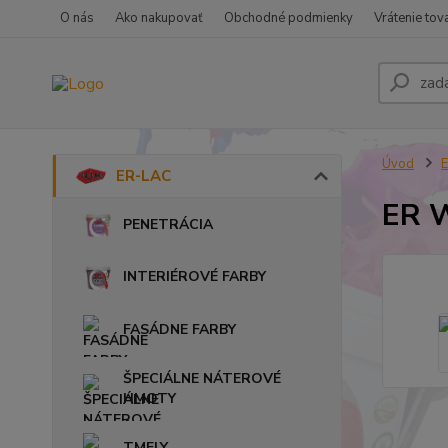
O nás
Ako nakupovať
Obchodné podmienky
Vrátenie tov
Úvod
ER-LAC
ER W
PENETRÁCIA
INTERIÉROVÉ FARBY
FASÁDNE FARBY
ŠPECIÁLNE NÁTEROVÉ
HMOTY
TMELY