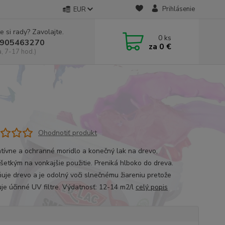
Prihlásenie
EUR
e si rady? Zavolajte.
0
ks
905463270
za
0 €
a, 7-17 hod.)
Ohodnotiť produkt
tívne a ochranné moridlo a konečný lak na drevo,
šetkým na vonkajšie použitie. Preniká hlboko do dreva.
uje drevo a je odolný voči slnečnému žiareniu pretože
je účinné UV filtre. Výdatnosť: 12-14 m2/l
celý popis