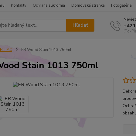
aru
Kontakty
Ochrana súkromia
Domovská stránka
Fotogaléria
Neviet
Hľadať
+421
(Po-Pi
ER-LAC
ER Wood Stain 1013 750ml
ood Stain 1013 750ml
Dekora
predov
Ochraň
obsahu