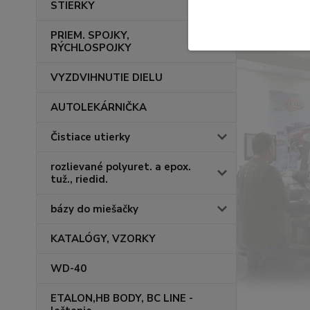
STIERKY
PRIEM. SPOJKY,
RÝCHLOSPOJKY
VYZDVIHNUTIE DIELU
AUTOLEKÁRNIČKA
Čistiace utierky
rozlievané polyuret. a epox.
tuž., riedid.
bázy do miešačky
KATALÓGY, VZORKY
WD-40
ETALON,HB BODY, BC LINE -