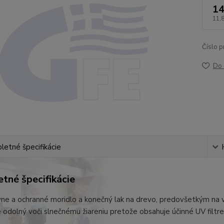
14
11,
Číslo p
Do 
etné špecifikácie
tné špecifikácie
ne a ochranné moridlo a konečný lak na drevo, predovšetkým na vo
e odolný voči slnečnému žiareniu pretože obsahuje účinné UV filtr