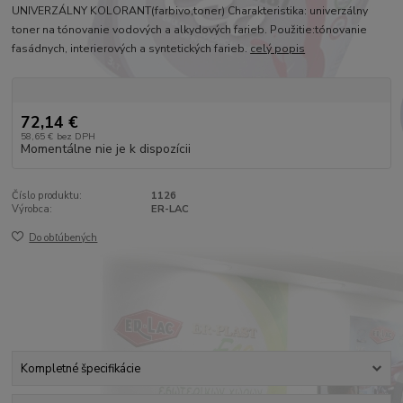
UNIVERZÁLNY KOLORANT(farbivo,toner) Charakteristika: univerzálny
toner na tónovanie vodových a alkydových farieb. Použitie:tónovanie
fasádnych, interierových a syntetických farieb.
celý popis
72,14 €
58,65 €
bez DPH
Momentálne nie je k dispozícii
Číslo produktu:
1126
Výrobca:
ER-LAC
Do obľúbených
Kompletné špecifikácie