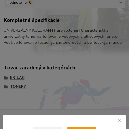
Hodnotenie
0
Kompletné špecifikácie
UNIVERZÁLNY KOLORANT(farbivo,toner) Charakteristika:
univerzálny toner na tónovanie vodových a alkydových farieb.
Použitie:tónovanie fasádnych, interierových a syntetických farieb.
Tovar zaradený v kategóriách
ER-LAC
TONERY
Nepremeškajte novinky, akcie a