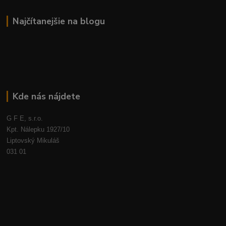
Najčítanejšie na blogu
Kde nás nájdete
G F E, s.r.o.
Kpt. Nálepku 1927/10
Liptovský Mikuláš
031 01