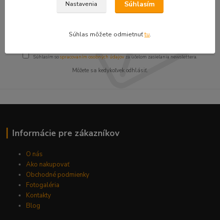
zľavy!
Súhlasím
Nastavenia
Súhlas môžete odmietnuť
tu
.
Prihlásiť sa
Súhlasím so
spracovaním osobných údajov
za účelom zasielania newslettera.
Môžete sa kedykoľvek odhlásiť.
Informácie pre zákazníkov
O nás
Ako nakupovať
Obchodné podmienky
Fotogaléria
Kontakty
Blog