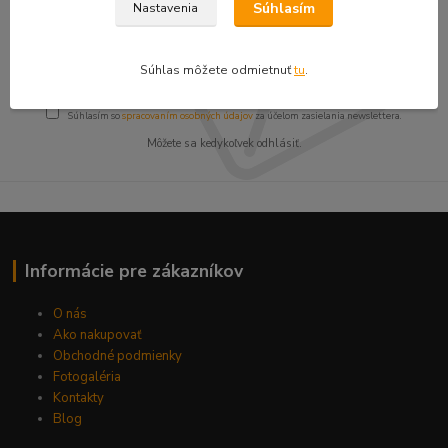
zľavy!
Súhlasím
Nastavenia
Súhlas môžete odmietnuť
tu
.
Prihlásiť sa
Súhlasím so
spracovaním osobných údajov
za účelom zasielania newslettera.
Môžete sa kedykoľvek odhlásiť.
Informácie pre zákazníkov
O nás
Ako nakupovať
Obchodné podmienky
Fotogaléria
Kontakty
Blog