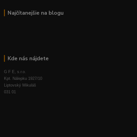
Najčítanejšie na blogu
Kde nás nájdete
G F E, s.r.o.
Kpt. Nálepku 1927/10
Liptovský Mikuláš
031 01