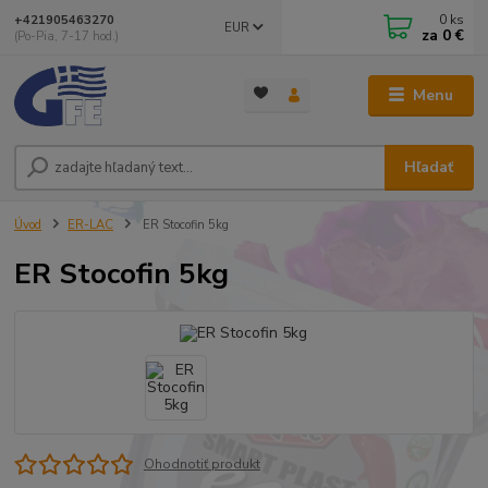
0
ks
+421905463270
EUR
za
0 €
(Po-Pia, 7-17 hod.)
Menu
Hľadať
Úvod
ER-LAC
ER Stocofin 5kg
ER Stocofin 5kg
Ohodnotiť produkt