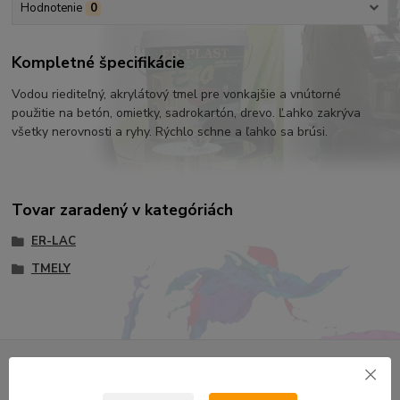
Hodnotenie
0
Kompletné špecifikácie
Vodou riediteľný, akrylátový tmel pre vonkajšie a vnútorné
použitie na betón, omietky, sadrokartón, drevo. Ľahko zakrýva
všetky nerovnosti a ryhy. Rýchlo schne a ľahko sa brúsi.
Tovar zaradený v kategóriách
ER-LAC
TMELY
Nepremeškajte novinky, akcie a