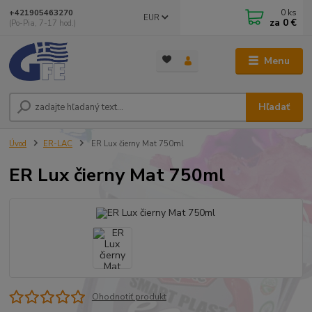
0
ks
+421905463270
EUR
za
0 €
(Po-Pia, 7-17 hod.)
Menu
Hľadať
Úvod
ER-LAC
ER Lux čierny Mat 750ml
ER Lux čierny Mat 750ml
Ohodnotiť produkt