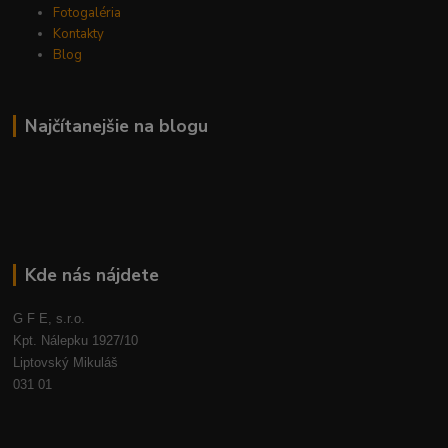
Fotogaléria
Kontakty
Blog
Najčítanejšie na blogu
Kde nás nájdete
G F E, s.r.o.
Kpt. Nálepku 1927/10
Liptovský Mikuláš
031 01