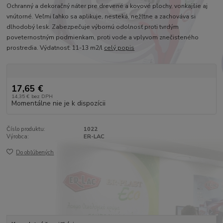
Ochranný a dekoračný náter pre drevené a kovové plochy, vonkajšie aj
vnútorné. Veľmi ľahko sa aplikuje, nesteká, nežltne a zachováva si
dlhodobý lesk. Zabezpečuje výbornú odolnosť proti tvrdým
poveternostným podmienkam, proti vode a vplyvom znečisteného
prostredia. Výdatnosť: 11-13 m2/l
celý popis
17,65 €
14,35 €
bez DPH
Momentálne nie je k dispozícii
Číslo produktu:
1022
Výrobca:
ER-LAC
Do obľúbených