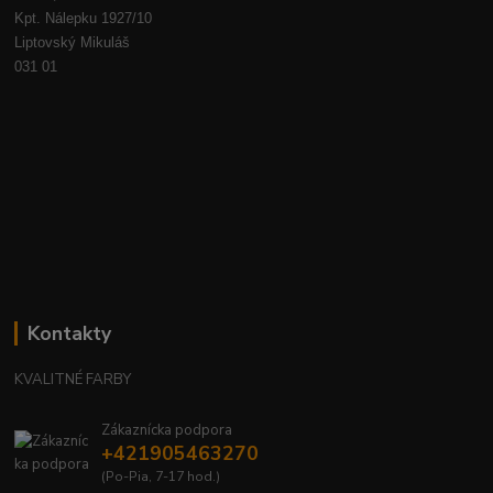
Kpt. Nálepku 1927/10
Liptovský Mikuláš
031 01
Kontakty
KVALITNÉ FARBY
Zákaznícka podpora
+421905463270
(Po-Pia, 7-17 hod.)