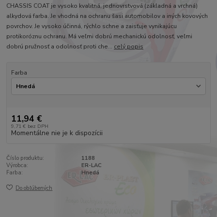
CHASSIS COAT je vysoko kvalitná, jednovrstvová (základná a vrchná)
alkydová farba. Je vhodná na ochranu šasi automobilov a iných kovových
povrchov. Je vysoko účinná, rýchlo schne a zaisťuje vynikajúcu
protikoróznu ochranu. Má veľmi dobrú mechanickú odolnosť, veľmi
dobrú pružnosť a odolnosť proti che...
celý popis
Farba
11,94 €
9,71 €
bez DPH
Momentálne nie je k dispozícii
Číslo produktu:
1188
Výrobca:
ER-LAC
Farba:
Hnedá
Do obľúbených