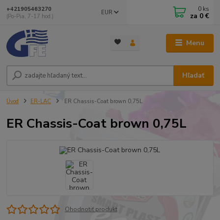
0
ks
+421905463270
EUR
za
0 €
(Po-Pia, 7-17 hod.)
Menu
Hľadať
Úvod
ER-LAC
ER Chassis-Coat brown 0,75L
ER Chassis-Coat brown 0,75L
Ohodnotiť produkt