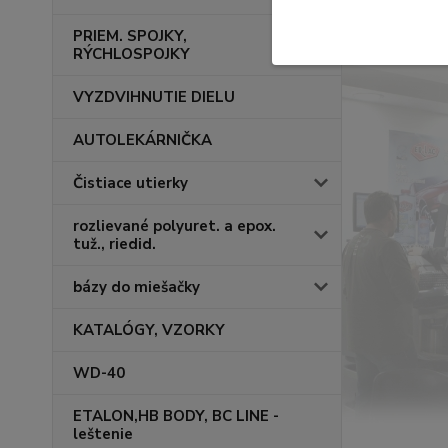
PRIEM. SPOJKY,
RÝCHLOSPOJKY
VYZDVIHNUTIE DIELU
AUTOLEKÁRNIČKA
Čistiace utierky
rozlievané polyuret. a epox.
tuž., riedid.
bázy do miešačky
KATALÓGY, VZORKY
WD-40
ETALON,HB BODY, BC LINE -
leštenie