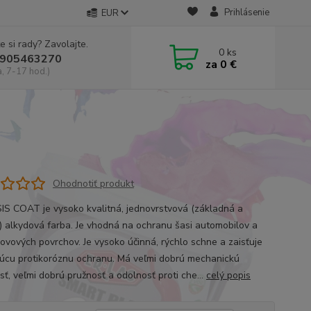
Prihlásenie
EUR
e si rady? Zavolajte.
0
ks
905463270
za
0 €
a, 7-17 hod.)
Ohodnotiť produkt
S COAT je vysoko kvalitná, jednovrstvová (základná a
) alkydová farba. Je vhodná na ochranu šasi automobilov a
kovových povrchov. Je vysoko účinná, rýchlo schne a zaisťuje
júcu protikoróznu ochranu. Má veľmi dobrú mechanickú
sť, veľmi dobrú pružnosť a odolnosť proti che...
celý popis