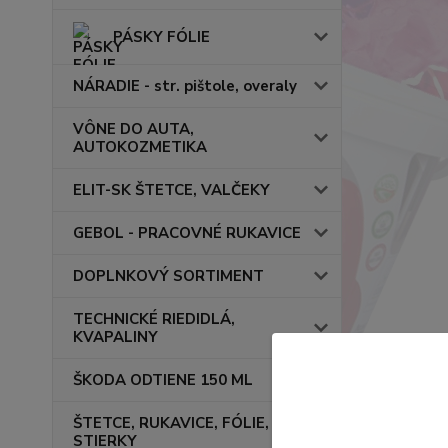
PÁSKY FÓLIE
NÁRADIE - str. pištole, overaly
VÔNE DO AUTA,
AUTOKOZMETIKA
ELIT-SK ŠTETCE, VALČEKY
GEBOL - PRACOVNÉ RUKAVICE
DOPLNKOVÝ SORTIMENT
TECHNICKÉ RIEDIDLÁ,
KVAPALINY
ŠKODA ODTIENE 150 ML
ŠTETCE, RUKAVICE, FÓLIE,
STIERKY