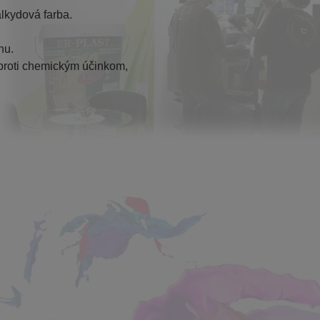
lkydová farba. 
nu. 
proti chemickým účinkom, 