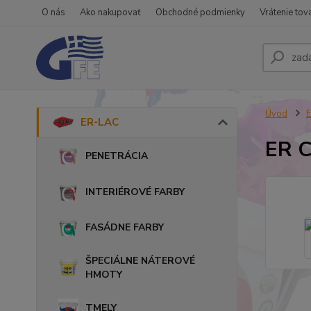
O nás
Ako nakupovať
Obchodné podmienky
Vrátenie tov
Úvod
ER-LAC
ER C
PENETRÁCIA
INTERIÉROVÉ FARBY
FASÁDNE FARBY
ŠPECIÁLNE NÁTEROVÉ
HMOTY
TMELY