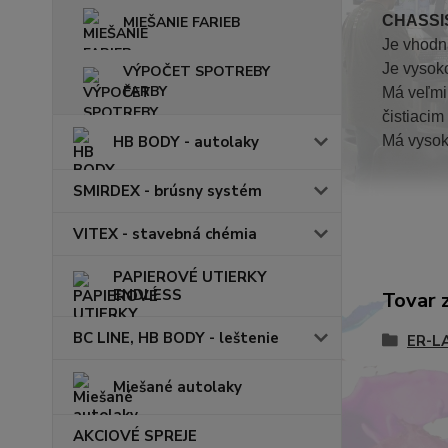
CHASSI
MIEŠANIE FARIEB
Je vhodn
Je vysoko
VÝPOČET SPOTREBY
FARBY
Má veľmi
čistiacim
Má vysok
HB BODY - autolaky
SMIRDEX - brúsny systém
VITEX - stavebná chémia
PAPIEROVÉ UTIERKY
ENDLESS
Tovar 
BC LINE, HB BODY - leštenie
ER-L
Miešané autolaky
AKCIOVÉ SPREJE