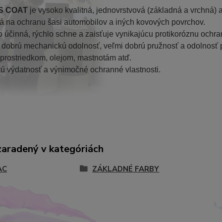
S COAT
 je vysoko kvalitná, jednovrstvová (základná a vrchná) a
á na ochranu šasi automobilov a iných kovových povrchov. 
 účinná, rýchlo schne a zaisťuje vynikajúcu protikoróznu ochra
 dobrú mechanickú odolnosť, veľmi dobrú pružnosť a odolnosť 
 prostriedkom, olejom, mastnotám atď.
ú výdatnosť a výnimočné ochranné vlastnosti.
zaradený v kategóriách
AC
ZÁKLADNÉ FARBY