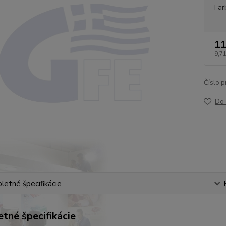
Far
11
9,71
Číslo p
Do 
etné špecifikácie
tné špecifikácie