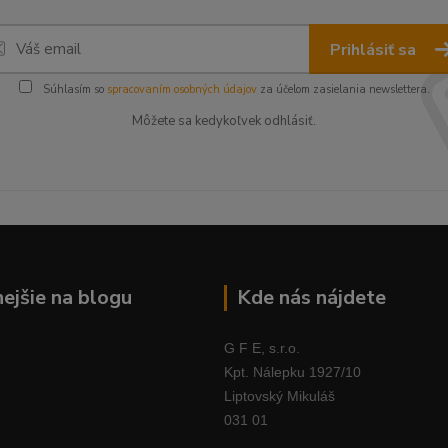
Prihlásiť sa
Súhlasím so
spracovaním osobných údajov
za účelom zasielania newslettera.
Môžete sa kedykoľvek odhlásiť.
nejšie na blogu
Kde nás nájdete
G F E, s.r.o.
Kpt. Nálepku 1927/10
Liptovský Mikuláš
031 01