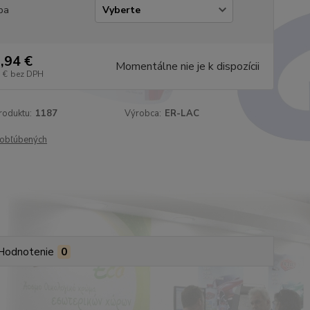
ba
,94 €
Momentálne nie je k dispozícii
 €
bez DPH
roduktu:
1187
Výrobca:
ER-LAC
obľúbených
Hodnotenie
0