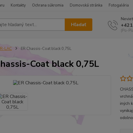
aru
Kontakty
Ochrana súkromia
Domovská stránka
Fotogaléria
Neviet
Hľadať
+421
(Po-Pi
ER-LAC
ER Chassis-Coat black 0,75L
hassis-Coat black 0,75L
CHASSI
vrchná
iných 
vynika
odolno