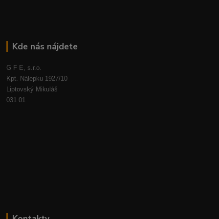
Kde nás nájdete
G F E, s.r.o.
Kpt. Nálepku 1927/10
Liptovský Mikuláš
031 01
Kontakty