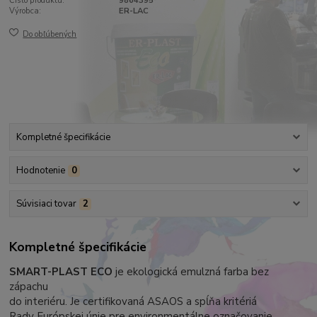
Číslo produktu:
9864395
Výrobca:
ER-LAC
Do obľúbených
Kompletné špecifikácie
Hodnotenie
0
Súvisiaci tovar
2
Kompletné špecifikácie
SMART-PLAST ECO
je ekologická emulzná farba bez
zápachu
do interiéru. Je certifikovaná ASAOS a spĺňa kritériá
Rady Európskej únie pre environmentálne označovanie.