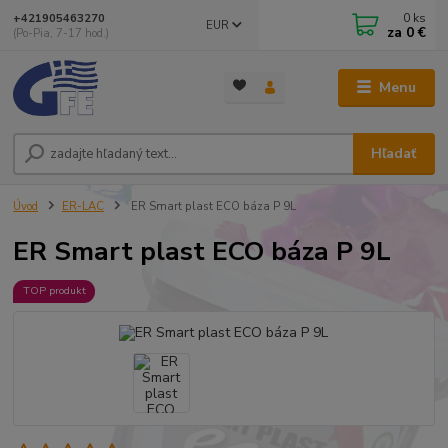
0
ks
+421905463270
EUR
za
0 €
(Po-Pia, 7-17 hod.)
Menu
Hľadať
Úvod
ER-LAC
ER Smart plast ECO báza P 9L
ER Smart plast ECO báza P 9L
TOP produkt