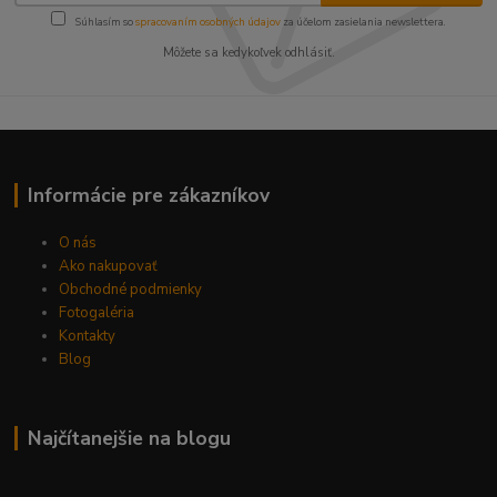
Súhlasím so
spracovaním osobných údajov
za účelom zasielania newslettera.
Môžete sa kedykoľvek odhlásiť.
Informácie pre zákazníkov
O nás
Ako nakupovať
Obchodné podmienky
Fotogaléria
Kontakty
Blog
Najčítanejšie na blogu