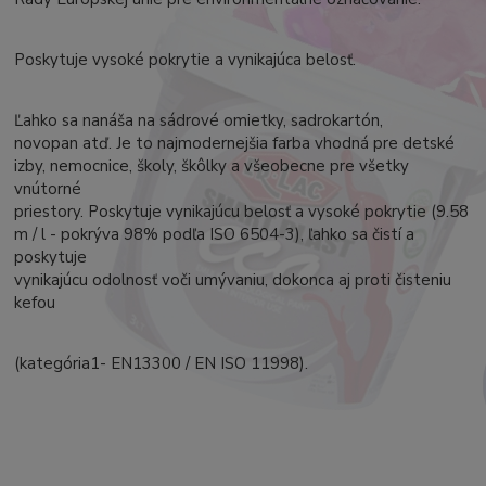
Poskytuje vysoké pokrytie a vynikajúca belosť.
Ľahko sa nanáša na sádrové omietky, sadrokartón,
novopan atď. Je to najmodernejšia farba vhodná pre detské
izby, nemocnice, školy, škôlky a všeobecne pre všetky
vnútorné
priestory. Poskytuje vynikajúcu belosť a vysoké pokrytie (9.58
m / l - pokrýva 98% podľa ISO 6504-3), ľahko sa čistí a
poskytuje
vynikajúcu odolnosť voči umývaniu, dokonca aj proti čisteniu
kefou
(kategória1- EN13300 / EN ISO 11998).