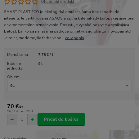
Ohodnotiť produkt
SMART-PLAST ECO je ekologická emulzná farba bez zápachudo
interiéru. Je certifikovaná ASAOS a spĺňa kritériáRady Európskej únie pre
environmentálne označovanie. Poskytuje vysoké pokrytie a vynikajúca
belosť. Ľahko sa nanáša na sádrové omietky, sadrokartón,novopan atď.
Je to najmodernejšia farba vhod...
celý popis
Merná cena
7,78 € / l
Balenie
9 l
jednotky
Objem
70 €
/
ks
56,91 €
bez DPH
Pridať do košíka