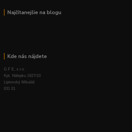
Najčítanejšie na blogu
Kde nás nájdete
G F E, s.r.o.
Kpt. Nálepku 1927/10
Liptovský Mikuláš
031 01