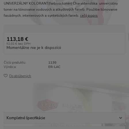
UNIVERZÁLNY KOLORANT(farbivo,toner) Charakteristika: univerzálny
toner na tónovanie vodových a alkydových farieb. Použitie:tónovanie
fasádnych, interierových a syntetických farieb.
celý popis
113,18 €
92,02 €
bez DPH
Momentálne nie je k dispozícii
Číslo produktu:
1130
Výrobca:
ER-LAC
Do obľúbených
Kompletné špecifikácie