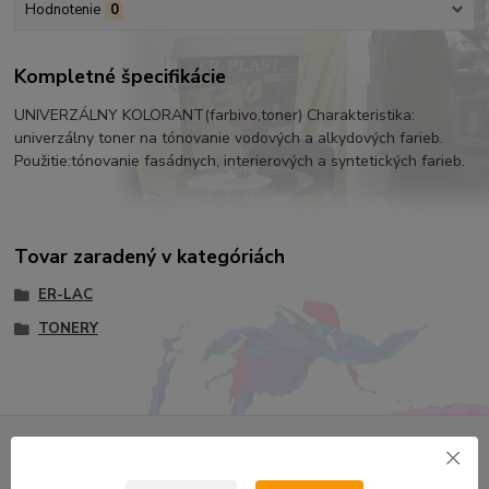
Hodnotenie
0
Kompletné špecifikácie
UNIVERZÁLNY KOLORANT(farbivo,toner) Charakteristika:
univerzálny toner na tónovanie vodových a alkydových farieb.
Použitie:tónovanie fasádnych, interierových a syntetických farieb.
Tovar zaradený v kategóriách
ER-LAC
TONERY
Nepremeškajte novinky, akcie a