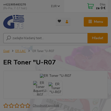
0
ks
+421905463270
EUR
za
0 €
(Po-Pia, 7-17 hod.)
Menu
Hľadať
Úvod
ER-LAC
ER Toner "U-R07
ER Toner "U-R07
Ohodnotiť produkt