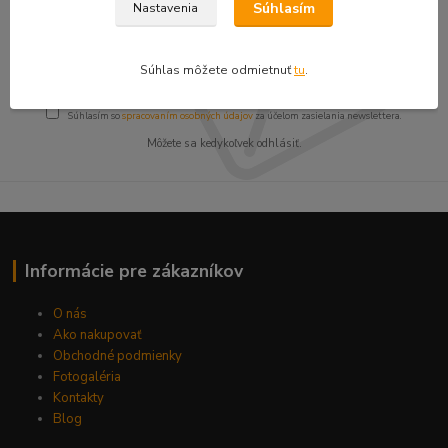
zľavy!
Súhlasím
Nastavenia
Súhlas môžete odmietnuť
tu
.
Prihlásiť sa
Súhlasím so
spracovaním osobných údajov
za účelom zasielania newslettera.
Môžete sa kedykoľvek odhlásiť.
Informácie pre zákazníkov
O nás
Ako nakupovať
Obchodné podmienky
Fotogaléria
Kontakty
Blog