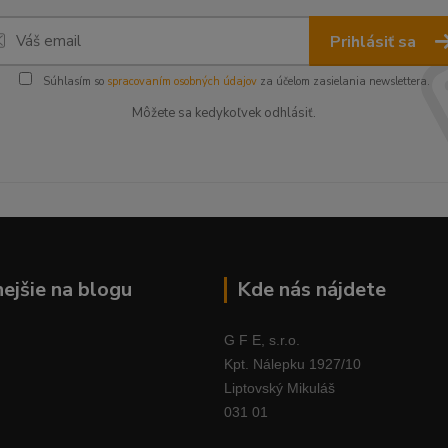
Prihlásiť sa
Súhlasím so
spracovaním osobných údajov
za účelom zasielania newslettera.
Môžete sa kedykoľvek odhlásiť.
nejšie na blogu
Kde nás nájdete
G F E, s.r.o.
Kpt. Nálepku 1927/10
Liptovský Mikuláš
031 01