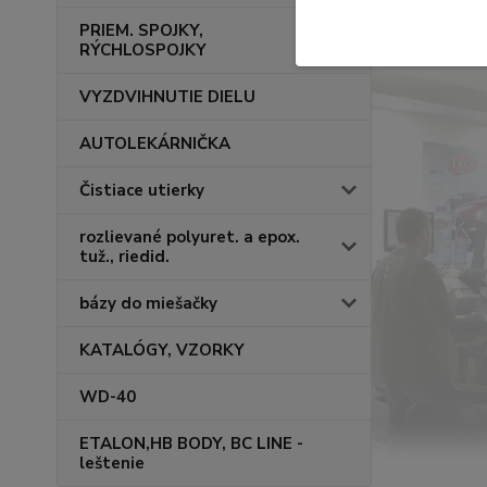
PRIEM. SPOJKY,
RÝCHLOSPOJKY
VYZDVIHNUTIE DIELU
AUTOLEKÁRNIČKA
Čistiace utierky
rozlievané polyuret. a epox.
tuž., riedid.
bázy do miešačky
KATALÓGY, VZORKY
WD-40
ETALON,HB BODY, BC LINE -
leštenie