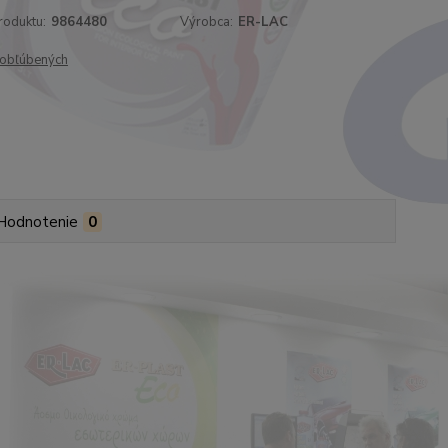
roduktu:
9864480
Výrobca:
ER-LAC
obľúbených
Hodnotenie
0