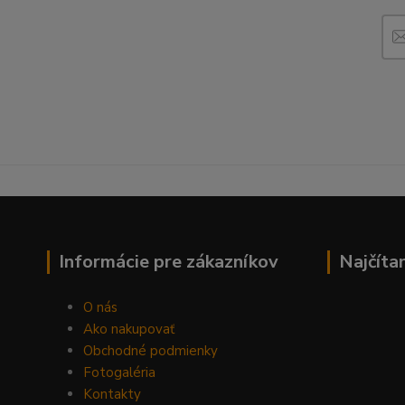
Informácie pre zákazníkov
Najčíta
O nás
Ako nakupovať
Obchodné podmienky
Fotogaléria
Kontakty