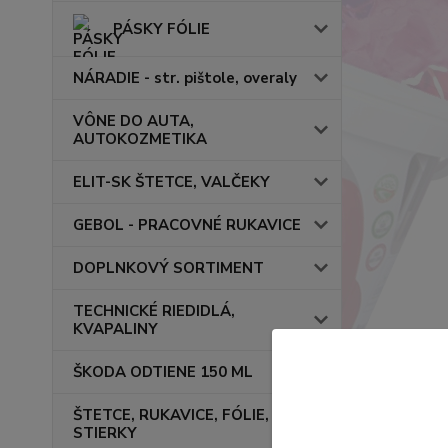
PÁSKY FÓLIE
NÁRADIE - str. pištole, overaly
VÔNE DO AUTA,
AUTOKOZMETIKA
ELIT-SK ŠTETCE, VALČEKY
GEBOL - PRACOVNÉ RUKAVICE
DOPLNKOVÝ SORTIMENT
TECHNICKÉ RIEDIDLÁ,
KVAPALINY
ŠKODA ODTIENE 150 ML
ŠTETCE, RUKAVICE, FÓLIE,
STIERKY