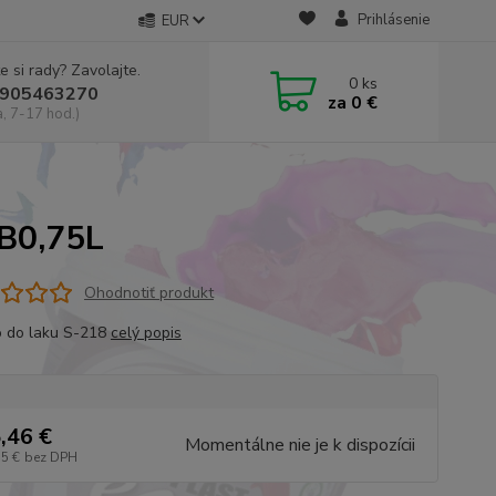
Prihlásenie
EUR
e si rady? Zavolajte.
0
ks
905463270
za
0 €
a, 7-17 hod.)
B0,75L
Ohodnotiť produkt
o do laku S-218
celý popis
,46 €
Momentálne nie je k dispozícii
35 €
bez DPH