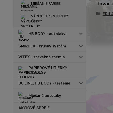
Tovar 
MIEŠANIE FARIEB
ER-L
VÝPOČET SPOTREBY
FARBY
HB BODY - autolaky
SMIRDEX - brúsny systém
VITEX - stavebná chémia
PAPIEROVÉ UTIERKY
ENDLESS
BC LINE, HB BODY - leštenie
Miešané autolaky
AKCIOVÉ SPREJE