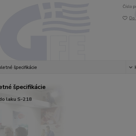
Číslo p
Do 
etné špecifikácie
tné špecifikácie
do laku S-218