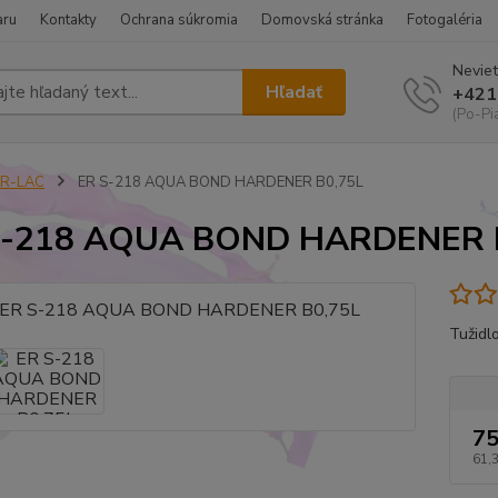
aru
Kontakty
Ochrana súkromia
Domovská stránka
Fotogaléria
Neviet
Hľadať
+421
(Po-Pi
ER-LAC
ER S-218 AQUA BOND HARDENER B0,75L
S-218 AQUA BOND HARDENER 
Tužidl
75
61,