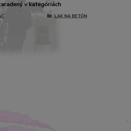
zaradený v kategóriách
AC
LAK NA BETÓN