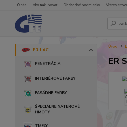
O nás
Ako nakupovať
Obchodné podmienky
Vrátenie tov
Úvod
ER-LAC
ER 
PENETRÁCIA
INTERIÉROVÉ FARBY
FASÁDNE FARBY
ŠPECIÁLNE NÁTEROVÉ
HMOTY
TMELY