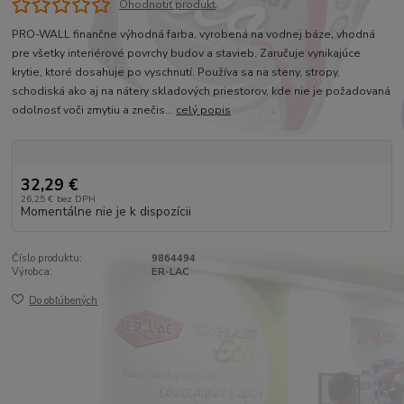
Ohodnotiť produkt
PRO-WALL finančne výhodná farba, vyrobená na vodnej báze, vhodná
pre všetky interiérové povrchy budov a stavieb. Zaručuje vynikajúce
krytie, ktoré dosahuje po vyschnutí. Používa sa na steny, stropy,
schodiská ako aj na nátery skladových priestorov, kde nie je požadovaná
odolnosť voči zmytiu a znečis...
celý popis
32,29 €
26,25 €
bez DPH
Momentálne nie je k dispozícii
Číslo produktu:
9864494
Výrobca:
ER-LAC
Do obľúbených