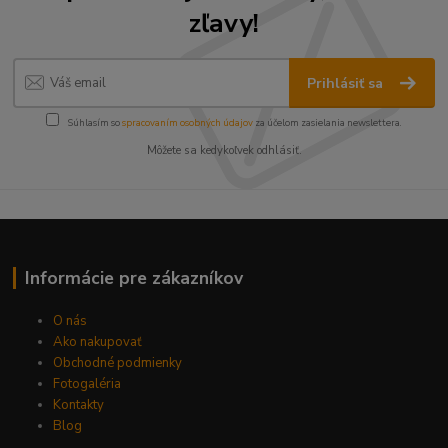
zľavy!
Prihlásiť sa
Súhlasím so
spracovaním osobných údajov
za účelom zasielania newslettera.
Môžete sa kedykoľvek odhlásiť.
Informácie pre zákazníkov
O nás
Ako nakupovať
Obchodné podmienky
Fotogaléria
Kontakty
Blog