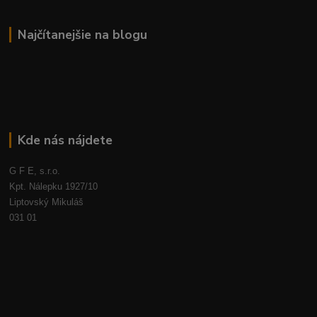
Najčítanejšie na blogu
Kde nás nájdete
G F E, s.r.o.
Kpt. Nálepku 1927/10
Liptovský Mikuláš
031 01