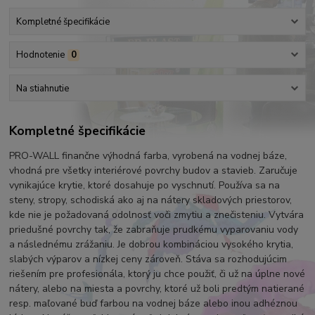
Kompletné špecifikácie
Hodnotenie
0
Na stiahnutie
Kompletné špecifikácie
PRO-WALL finančne výhodná farba, vyrobená na vodnej báze,
vhodná pre všetky interiérové povrchy budov a stavieb. Zaručuje
vynikajúce krytie, ktoré dosahuje po vyschnutí. Používa sa na
steny, stropy, schodiská ako aj na nátery skladových priestorov,
kde nie je požadovaná odolnosť voči zmytiu a znečisteniu. Vytvára
priedušné povrchy tak, že zabraňuje prudkému vyparovaniu vody
a následnému zrážaniu. Je dobrou kombináciou vysokého krytia,
slabých výparov a nízkej ceny zároveň. Stáva sa rozhodujúcim
riešením pre profesionála, ktorý ju chce použiť, či už na úplne nové
nátery, alebo na miesta a povrchy, ktoré už boli predtým natierané
resp. maľované buď farbou na vodnej báze alebo inou adhéznou