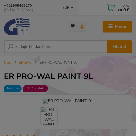
0
ks
+421905463270
EUR
za
0 €
(Po-Pia, 7-17 hod.)
Menu
Hľadať
Úvod
ER-LAC
ER PRO-WAL PAINT 9L
ER PRO-WAL PAINT 9L
Novinka
TOP produkt