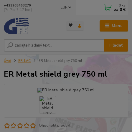
0
ks
+421905463270
EUR
za
0 €
(Po-Pia, 7-17 hod.)
Menu
Hľadať
Úvod
ER-LAC
ER Metal shield grey 750 ml
ER Metal shield grey 750 ml
Ohodnotiť produkt