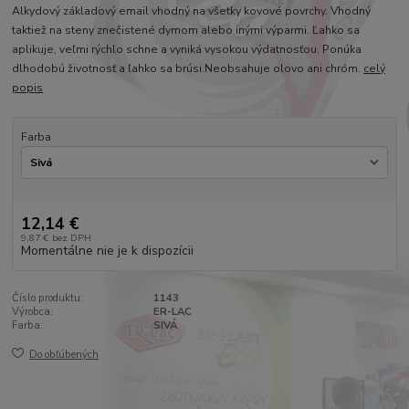
Alkydový základový email vhodný na všetky kovové povrchy. Vhodný
taktiež na steny znečistené dymom alebo inými výparmi. Ľahko sa
aplikuje, veľmi rýchlo schne a vyniká vysokou výdatnosťou. Ponúka
dlhodobú životnosť a ľahko sa brúsi.Neobsahuje olovo ani chróm.
celý
popis
Farba
12,14 €
9,87 €
bez DPH
Momentálne nie je k dispozícii
Číslo produktu:
1143
Výrobca:
ER-LAC
Farba:
SIVÁ
Do obľúbených