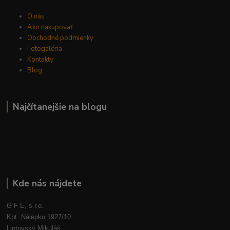
O nás
Ako nakupovať
Obchodné podmienky
Fotogaléria
Kontakty
Blog
Najčítanejšie na blogu
Kde nás nájdete
G F E, s.r.o.
Kpt. Nálepku 1927/10
Liptovský Mikuláš