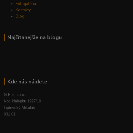
Fotogaléria
Kontakty
Blog
Najčítanejšie na blogu
Kde nás nájdete
G F E, s.r.o.
Kpt. Nálepku 1927/10
Liptovský Mikuláš
031 01