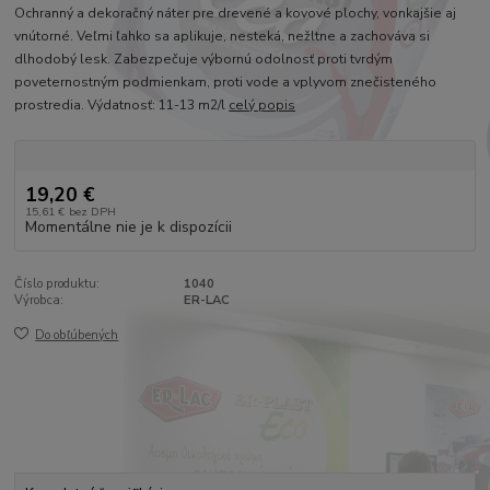
Ochranný a dekoračný náter pre drevené a kovové plochy, vonkajšie aj
vnútorné. Veľmi ľahko sa aplikuje, nesteká, nežltne a zachováva si
dlhodobý lesk. Zabezpečuje výbornú odolnosť proti tvrdým
poveternostným podmienkam, proti vode a vplyvom znečisteného
prostredia. Výdatnosť: 11-13 m2/l
celý popis
19,20 €
15,61 €
bez DPH
Momentálne nie je k dispozícii
Číslo produktu:
1040
Výrobca:
ER-LAC
Do obľúbených