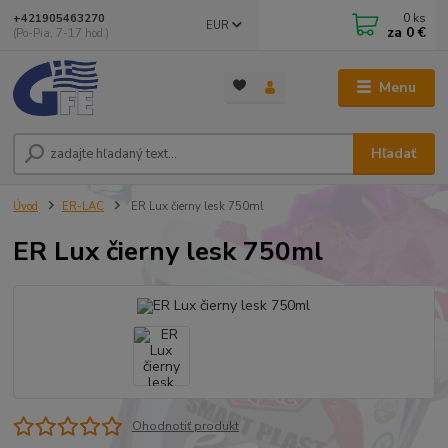
0
ks
+421905463270
EUR
za
0 €
(Po-Pia, 7-17 hod.)
Menu
Hľadať
Úvod
ER-LAC
ER Lux čierny lesk 750ml
ER Lux čierny lesk 750ml
Ohodnotiť produkt