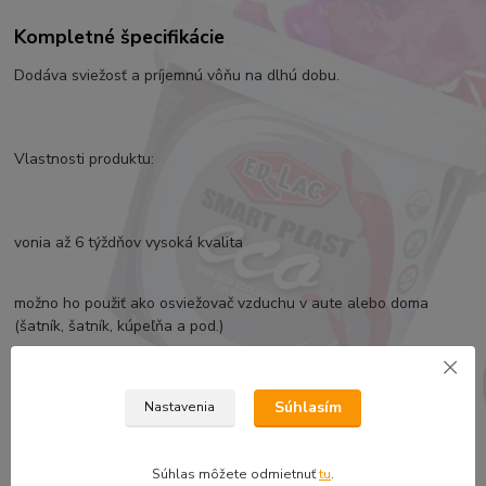
Kompletné špecifikácie
Dodáva sviežosť a príjemnú vôňu na dlhú dobu.
Vlastnosti produktu:
vonia až 6 týždňov vysoká kvalita
možno ho použiť ako osviežovač vzduchu v aute alebo doma
(šatník, šatník, kúpeľňa a pod.)
Súhlasím
Nastavenia
balený v bariérovej fólii
Produkt je možné použiť v aute, kancelárii, domácnosti.
Súhlas môžete odmietnuť
tu
.