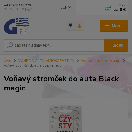
0
ks
+421905463270
EUR
za
0 €
(Po-Pia, 7-17 hod.)
Menu
Hľadať
Úvod
VÔNE DO AUTA, AUTOKOZMETIKA
Voňavé stromčeky do auta
Voňavý stromček do auta Black magic
Voňavý stromček do auta Black
magic