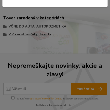
Tovar zaradený v kategóriách
VÔNE DO AUTA, AUTOKOZMETIKA
Voňavé stromčeky do auta
Nepremeškajte novinky, akcie a
zľavy!
Prihlásiť sa
Súhlasím so
spracovaním osobných údajov
za účelom zasielania newslettera.
Môžete sa kedykoľvek odhlásiť.