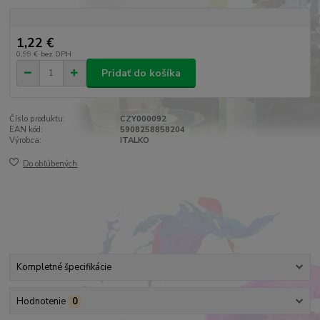
1,22 €
0,99 €
bez DPH
Pridať do košíka
Číslo produktu:
CZY000092
EAN kód:
5908258858204
Výrobca:
ITALKO
Do obľúbených
Kompletné špecifikácie
Hodnotenie
0