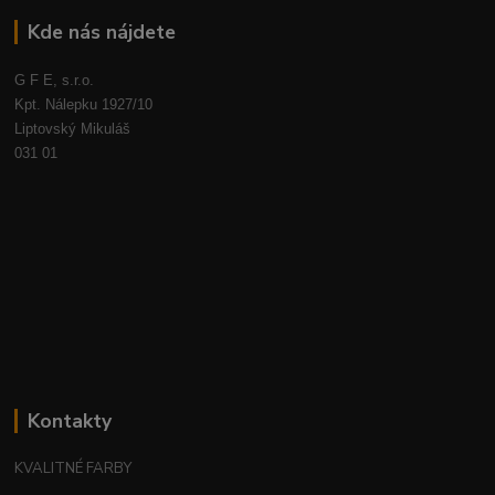
Kde nás nájdete
G F E, s.r.o.
Kpt. Nálepku 1927/10
Liptovský Mikuláš
031 01
Kontakty
KVALITNÉ FARBY