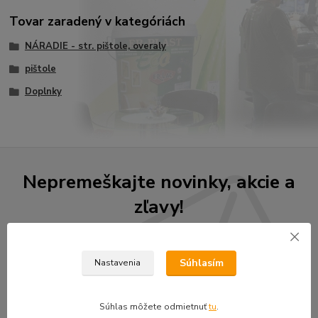
Tovar zaradený v kategóriách
NÁRADIE - str. pištole, overaly
pištole
Doplnky
Nepremeškajte novinky, akcie a
zľavy!
Prihlásiť sa
Súhlasím
Nastavenia
Súhlasím so
spracovaním osobných údajov
za účelom zasielania newslettera.
Môžete sa kedykoľvek odhlásiť.
Súhlas môžete odmietnuť
tu
.