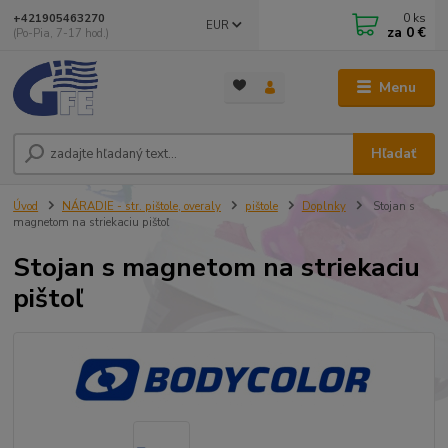
0
ks
+421905463270
EUR
za
0 €
(Po-Pia, 7-17 hod.)
Menu
Hľadať
Úvod
NÁRADIE - str. pištole, overaly
pištole
Doplnky
Stojan s
magnetom na striekaciu pištoľ
Stojan s magnetom na striekaciu
pištoľ