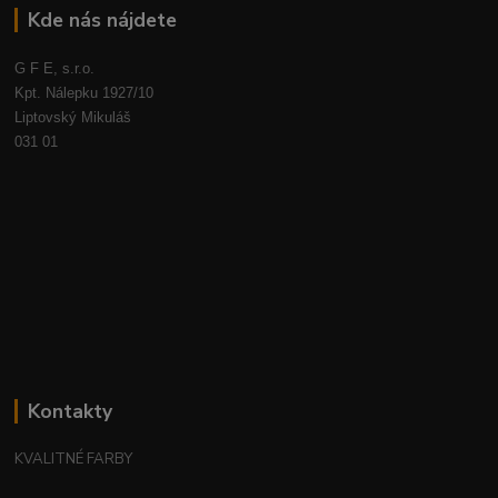
Kde nás nájdete
G F E, s.r.o.
Kpt. Nálepku 1927/10
Liptovský Mikuláš
031 01
Kontakty
KVALITNÉ FARBY