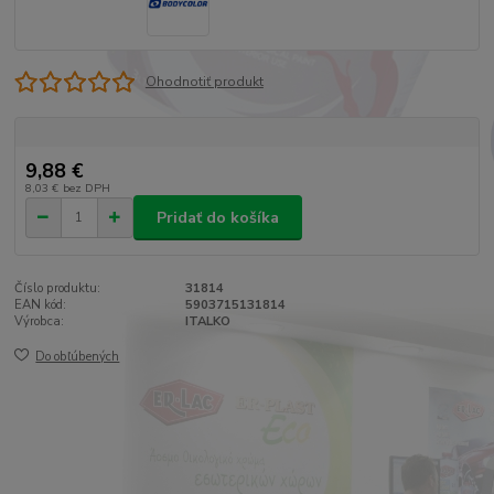
Ohodnotiť produkt
9,88 €
8,03 €
bez DPH
Pridať do košíka
Číslo produktu:
31814
EAN kód:
5903715131814
Výrobca:
ITALKO
Do obľúbených