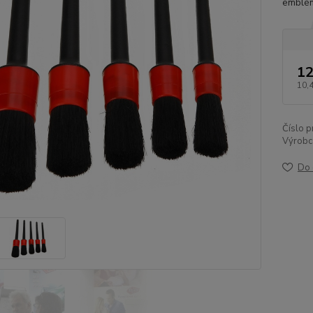
emblém
12
10,
Číslo p
Výrobc
Do 