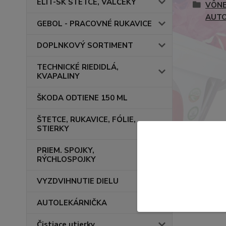
ELIT-SK ŠTETCE, VALČEKY
VÔNE
AUT
GEBOL - PRACOVNÉ RUKAVICE
DOPLNKOVÝ SORTIMENT
TECHNICKÉ RIEDIDLÁ,
KVAPALINY
ŠKODA ODTIENE 150 ML
ŠTETCE, RUKAVICE, FÓLIE,
STIERKY
PRIEM. SPOJKY,
RÝCHLOSPOJKY
VYZDVIHNUTIE DIELU
AUTOLEKÁRNIČKA
Čistiace utierky