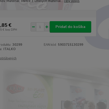
ov. Materiál: štetce z umelých materiál...
celý popis
,85 €
Pridať do košíka
45 €
bez DPH
roduktu:
30299
EAN kód:
5903715130299
a:
ITALKO
obľúbených