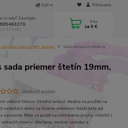
Prihlásenie
EUR
e si rady? Zavolajte.
0
ks
905463270
za
0 €
a, 7-17 hod.)
umývacie rukavice, kefy, špongie
Sada umývacích kefiek na
ks sada priemer štetín 19mm,
Ohodnotiť produkt
ch veľkostí štetcov. Stredná tvrdosť, ideálna na použitie na
h sedadlách alebo na čistenie emblémov. Každá kefa má
na zavesenie. Môže sa použiť na odstránenie prachu, nečistôt z
, vetracích otvorov, obloženia, medzier sedadiel a