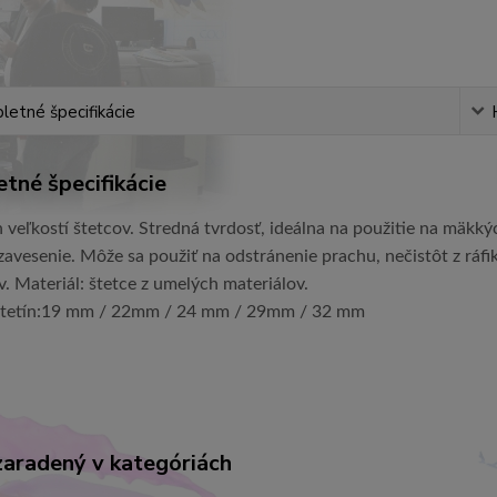
etné špecifikácie
tné špecifikácie
 veľkostí štetcov.
Stredná tvrdosť, ideálna na použitie na mäkký
zavesenie.
Môže sa použiť na odstránenie prachu, nečistôt z ráfik
v.
Materiál: štetce z umelých materiálov.
tetín:
19 mm /
22
mm / 24 mm /
29
mm / 32 mm
zaradený v kategóriách