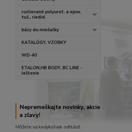
rozlievané polyuret. a epox.
tuž., riedid.
bázy do miešačky
KATALÓGY, VZORKY
WD-40
ETALON,HB BODY, BC LINE -
leštenie
Nepremeškajte novinky, akcie
a zľavy!
Môžete sa kedykoľvek odhlásiť.