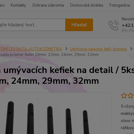
aru
Kontakty
Ochrana súkromia
Domovská stránka
Fotogaléria
Neviet
Hľadať
+421
(Po-Pi
VÔNE DO AUTA, AUTOKOZMETIKA
Umývacie rukavice, kefy, špongie
ks sada priemer štetín 19mm, 22mm, 24mm, 29mm, 32mm
 umývacích kefiek na detail / 5
m, 24mm, 29mm, 32mm
5 rôzny
mäkkýc
otvor 
ráfikov