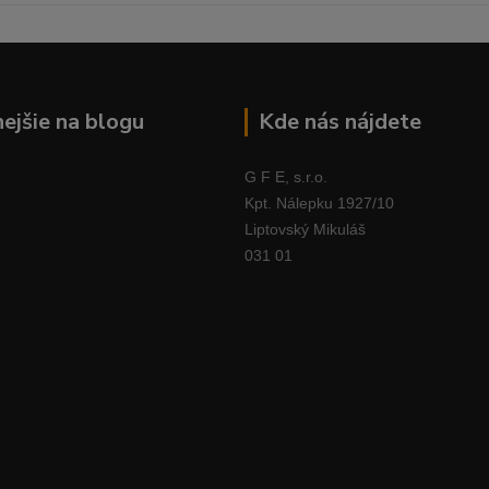
nejšie na blogu
Kde nás nájdete
G F E, s.r.o.
Kpt. Nálepku 1927/10
Liptovský Mikuláš
031 01