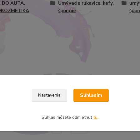
 DO AUTA,
Umývacie rukavice, kefy,
umýv
OKOZMETIKA
špongie
špon
Súhlasím
Nastavenia
Súhlas môžete odmietnuť
tu
.