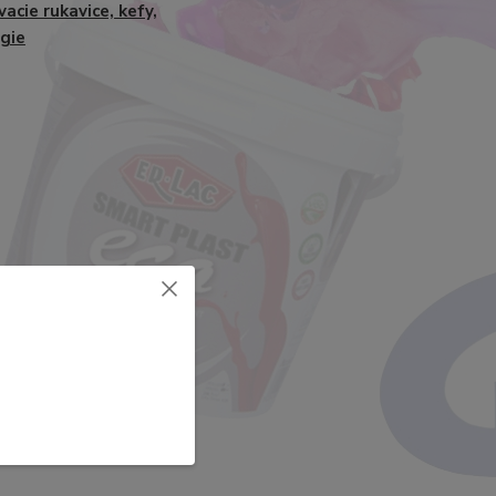
acie rukavice, kefy,
gie