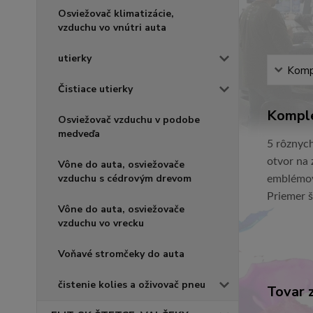
Osviežovač klimatizácie,
vzduchu vo vnútri auta
utierky
Kompl
Čistiace utierky
Komple
Osviežovač vzduchu v podobe
medveďa
5 rôznych
otvor na 
Vône do auta, osviežovače
vzduchu s cédrovým drevom
emblémo
Priemer š
Vône do auta, osviežovače
vzduchu vo vrecku
Voňavé stromčeky do auta
čistenie kolies a oživovač pneu
Tovar 