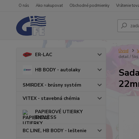
O nás
Ako nakupovať
Obchodné podmienky
Vrátenie tov
Úvod
ER-LAC
detail / 5
Sada
HB BODY - autolaky
22m
SMIRDEX - brúsny systém
VITEX - stavebná chémia
PAPIEROVÉ UTIERKY
ENDLESS
BC LINE, HB BODY - leštenie