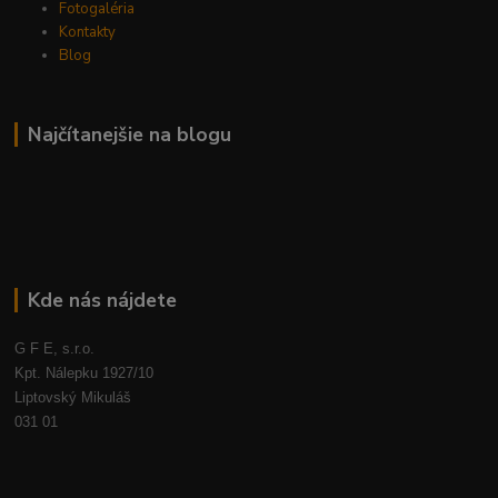
Fotogaléria
Kontakty
Blog
Najčítanejšie na blogu
Kde nás nájdete
G F E, s.r.o.
Kpt. Nálepku 1927/10
Liptovský Mikuláš
031 01