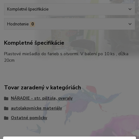
Kompletné špecifikácie
Hodnotenie
0
Kompletné špecifikácie
Plastové miešadlo do farieb s otvormi. V balení po 10 ks , dĺžka
20cm
Tovar zaradený v kategóriách
NÁRADIE - str. pištole, overaly
autolakovnícke materiály
Ostatné pomôcky