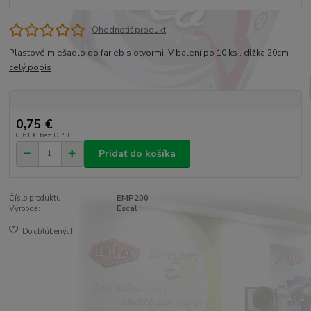
Ohodnotiť produkt
Plastové miešadlo do farieb s otvormi. V balení po 10 ks , dĺžka 20cm
celý popis
0,75 €
0,61 €
bez DPH
Pridať do košíka
Číslo produktu:
EMP200
Výrobca:
Escal
Do obľúbených