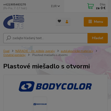
0
ks
+421905463270
EUR
za
0 €
(Po-Pia, 7-17 hod.)
Menu
Hľadať
Úvod
NÁRADIE - str. pištole, overaly
autolakovnícke materiály
Ostatné pomôcky
Plastové miešadlo s otvormi
Plastové miešadlo s otvormi