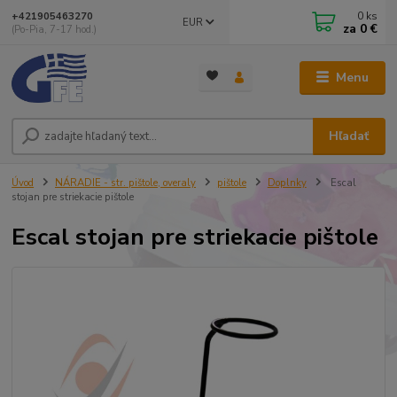
0
ks
+421905463270
EUR
za
0 €
(Po-Pia, 7-17 hod.)
Menu
Hľadať
Úvod
NÁRADIE - str. pištole, overaly
pištole
Doplnky
Escal
stojan pre striekacie pištole
Escal stojan pre striekacie pištole