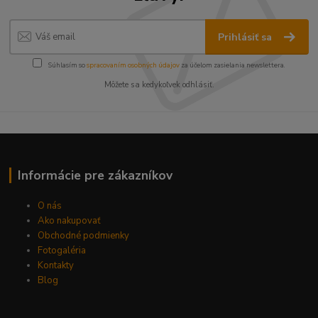
Prihlásiť sa
Súhlasím so
spracovaním osobných údajov
za účelom zasielania newslettera.
Môžete sa kedykoľvek odhlásiť.
Informácie pre zákazníkov
O nás
Ako nakupovať
Obchodné podmienky
Fotogaléria
Kontakty
Blog