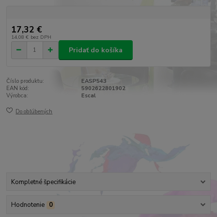
17,32 €
14,08 €
bez DPH
Pridať do košíka
Číslo produktu:
EASP543
EAN kód:
5902622801902
Výrobca:
Escal
Do obľúbených
Kompletné špecifikácie
Hodnotenie
0