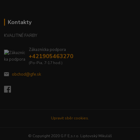
Kontakty
KVALITNÉ FARBY
Zákaznícka podpora
+421905463270
(Po-Pia, 7-17 hod.)
obchod@gfe.sk
Upravit sběr cookies.
© Copyright 2020 G F E,s.r.o. Liptovský Mikuláš