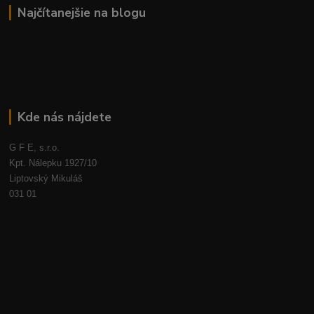
Najčítanejšie na blogu
Kde nás nájdete
G F E, s.r.o.
Kpt. Nálepku 1927/10
Liptovský Mikuláš
031 01