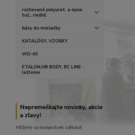
rozlievané polyuret. a epox.
tuž., riedid.
bázy do miešačky
KATALÓGY, VZORKY
WD-40
ETALON,HB BODY, BC LINE -
leštenie
Nepremeškajte novinky, akcie
a zľavy!
Môžete sa kedykoľvek odhlásiť.