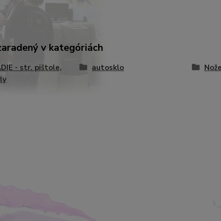
zaradený v kategóriách
IE - str. pištole,
autosklo
Nož
ly