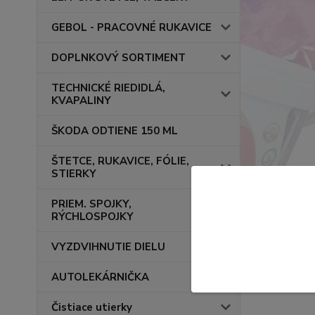
GEBOL - PRACOVNÉ RUKAVICE
DOPLNKOVÝ SORTIMENT
TECHNICKÉ RIEDIDLÁ,
KVAPALINY
ŠKODA ODTIENE 150 ML
ŠTETCE, RUKAVICE, FÓLIE,
STIERKY
PRIEM. SPOJKY,
RÝCHLOSPOJKY
VYZDVIHNUTIE DIELU
AUTOLEKÁRNIČKA
Čistiace utierky