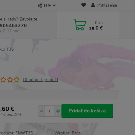
Prihlásenie
EUR
e si rady? Zavolajte.
0
ks
905463270
za
0 €
a, 7-17 hod.)
sklo T35
Ohodnotiť produkt
,60 €
Pridať do košíka
24 €
bez DPH
roduktu:
ENWT35
Výrobca:
Escal