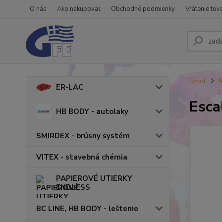
O nás
Ako nakupovať
Obchodné podmienky
Vrátenie tov
Úvod
N
ER-LAC
Esca
HB BODY - autolaky
SMIRDEX - brúsny systém
VITEX - stavebná chémia
PAPIEROVÉ UTIERKY
ENDLESS
BC LINE, HB BODY - leštenie