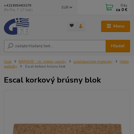
0
ks
+421905463270
EUR
za
0 €
(Po-Pia, 7-17 hod.)
Menu
Hľadať
Úvod
NÁRADIE - str. pištole, overaly
autolakovnícke materiály
Hoble,
podložky
Escal korkový brúsny blok
Escal korkový brúsny blok