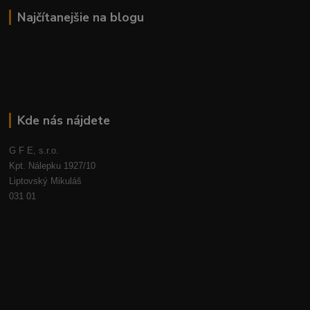
Najčítanejšie na blogu
Kde nás nájdete
G F E, s.r.o.
Kpt. Nálepku 1927/10
Liptovský Mikuláš
031 01