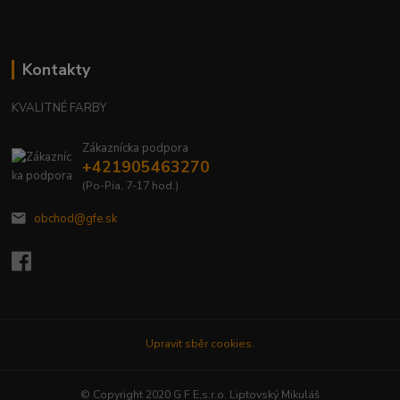
Kontakty
KVALITNÉ FARBY
Zákaznícka podpora
+421905463270
(Po-Pia, 7-17 hod.)
obchod@gfe.sk
Upravit sběr cookies.
© Copyright 2020 G F E,s.r.o. Liptovský Mikuláš