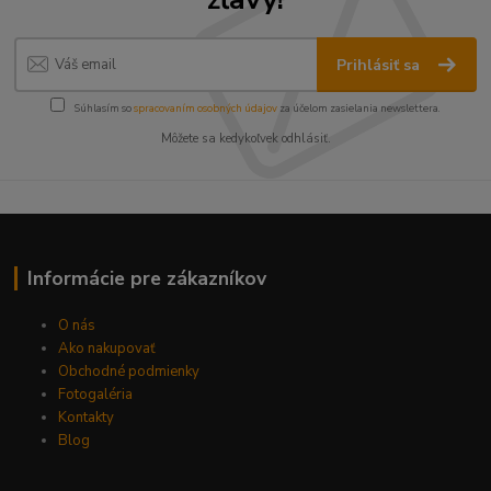
Prihlásiť sa
Súhlasím so
spracovaním osobných údajov
za účelom zasielania newslettera.
Môžete sa kedykoľvek odhlásiť.
Informácie pre zákazníkov
O nás
Ako nakupovať
Obchodné podmienky
Fotogaléria
Kontakty
Blog