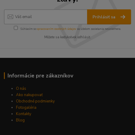
Prihlásiť sa
Súhlasím so
spracovaním osobných údajov
za účelom zasielania newslettera.
Môžete sa kedykoľvek odhlásiť.
Informácie pre zákazníkov
O nás
Ako nakupovať
Obchodné podmienky
Fotogaléria
Kontakty
Blog