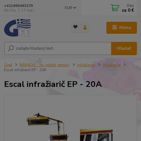
0
ks
+421905463270
EUR
za
0 €
(Po-Pia, 7-17 hod.)
Menu
Hľadať
Úvod
NÁRADIE - str. pištole, overaly
infražiariče
infražiariče
Escal infražiarič EP - 20A
Escal infražiarič EP - 20A