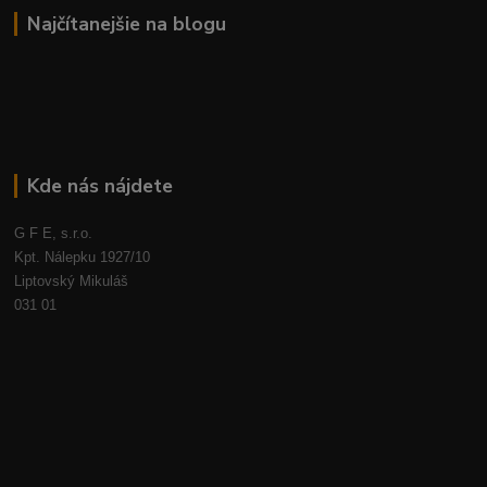
Najčítanejšie na blogu
Kde nás nájdete
G F E, s.r.o.
Kpt. Nálepku 1927/10
Liptovský Mikuláš
031 01