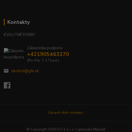
Kontakty
KVALITNÉ FARBY
Zákaznícka podpora
+421905463270
(Po-Pia, 7-17 hod.)
obchod@gfe.sk
Upravit sběr cookies.
© Copyright 2020 G F E,s.r.o. Liptovský Mikuláš