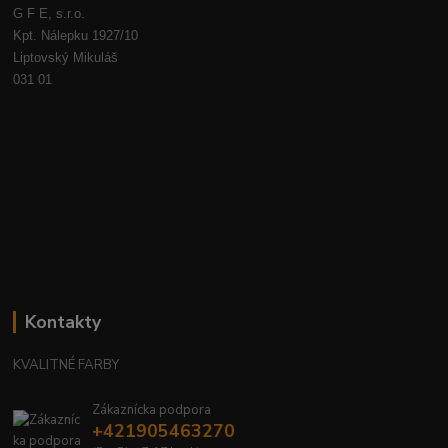
G F E, s.r.o.
Kpt. Nálepku 1927/10
Liptovský Mikuláš
031 01
Kontakty
KVALITNÉ FARBY
Zákaznícka podpora
+421905463270