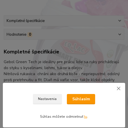
Kompletné špecifikácie
Hodnotenie
0
Kompletné špecifikácie
Gebol Green Tech je ideálny pre prácu, kde sa ruky prichádzajú
do styku s kyselinami, liehmi, tukov a olejov.
Nitrilová rukavica chráni ako druhá koža - nepriepustné, odolný
proti pretrhnutiu a fit. Dlaň má vafle vzor, ​​takže klzké objekty
zostanú pod kontrolou. Po celej dĺžke zápästia a predlaktia
naďalej chránené. Používa predovšetkým v činnosti zahŕňajúce
chemikáli
Súhlasím
Nastavenia
Súhlas môžete odmietnuť
tu
.
Tovar zaradený v kategóriách