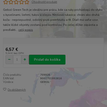
Ohodnotiť produkt
Gebol Green Tech je ideálny pre prácu, kde sa ruky prichádzajú do styku
s kyselinami, liehmi, tukov a olejov. Nitrilová rukavica chráni ako druhá
koža - nepriepustné, odolný proti pretrhnutiu a fit. Dlaň má vafle vzor, ​​
takže klzké objekty zostanú pod kontrolou. Po celej dĺžke zápästia a
predlakti...
celý popis
6,57 €
5,34 €
bez DPH
Pridať do košíka
Číslo produktu:
709926
EAN kód:
9002701992616
Výrobca:
GEBOL
Do obľúbených