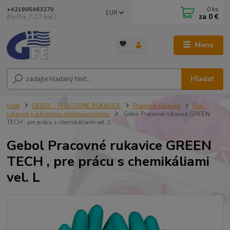
0
ks
+421905463270
EUR
za
0 €
(Po-Pia, 7-17 hod.)
Menu
Hľadať
Úvod
GEBOL - PRACOVNÉ RUKAVICE
Pracovné rukavice
Prac.
rukavice s ochrannou nitrilovou vrstvou
Gebol Pracovné rukavice GREEN
TECH , pre prácu s chemikáliami vel. L
Gebol Pracovné rukavice GREEN
TECH , pre prácu s chemikáliami
vel. L