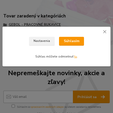
Tovar zaradený v kategóriách
GEBOL - PRACOVNÉ RUKAVICE
Rukavice "Master
Prac. rukavice tlmiace vibrácie
Súhlasím
Nastavenia
Súhlas môžete odmietnuť
tu
.
Nepremeškajte novinky, akcie a
zľavy!
Prihlásiť sa
Súhlasím so
spracovaním osobných údajov
za účelom zasielania newslettera.