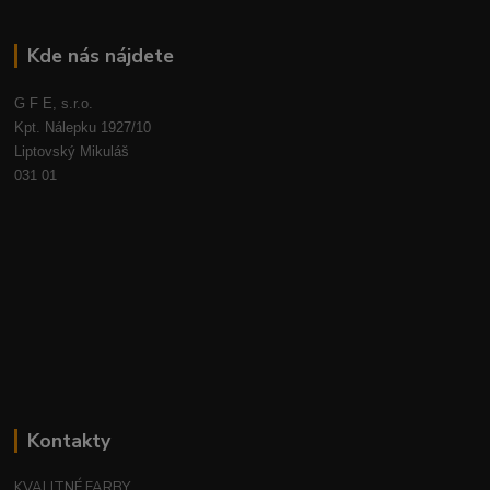
Kde nás nájdete
G F E, s.r.o.
Kpt. Nálepku 1927/10
Liptovský Mikuláš
031 01
Kontakty
KVALITNÉ FARBY