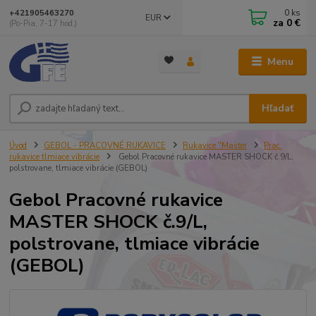
0
ks
+421905463270
EUR
za
0 €
(Po-Pia, 7-17 hod.)
Menu
Hľadať
Úvod
GEBOL - PRACOVNÉ RUKAVICE
Rukavice "Master
Prac.
rukavice tlmiace vibrácie
Gebol Pracovné rukavice MASTER SHOCK č.9/L,
polstrovane, tlmiace vibrácie (GEBOL)
Gebol Pracovné rukavice
MASTER SHOCK č.9/L,
polstrovane, tlmiace vibrácie
(GEBOL)