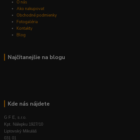
O nás
Ako nakupovať
Obchodné podmienky
Fotogaléria
Kontakty
Blog
Najčítanejšie na blogu
Kde nás nájdete
G F E, s.r.o.
Kpt. Nálepku 1927/10
Liptovský Mikuláš
031 01