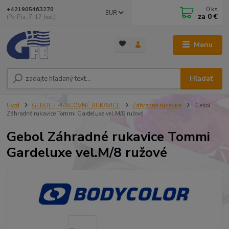
0
ks
+421905463270
EUR
za
0 €
(Po-Pia, 7-17 hod.)
Menu
Hľadať
Úvod
GEBOL - PRACOVNÉ RUKAVICE
Záhradné rukavice
Gebol
Záhradné rukavice Tommi Gardeluxe vel.M/8 ružové
Gebol Záhradné rukavice Tommi
Gardeluxe vel.M/8 ružové