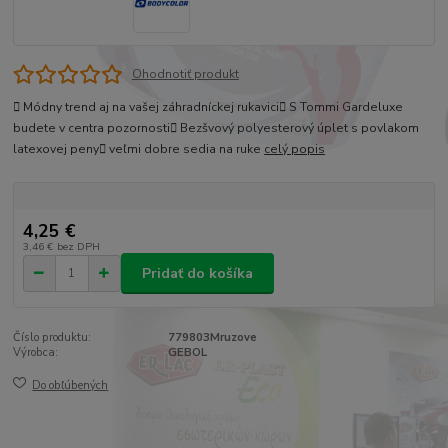
Ohodnotiť produkt
 Módny trend aj na vašej záhradníckej rukavici S Tommi Gardeluxe
budete v centra pozornosti Bezšvový polyesterový úplet s povlakom
latexovej peny veľmi dobre sedia na ruke
celý popis
4,25 €
3,46 €
bez DPH
Pridať do košíka
Číslo produktu:
779803Mruzove
Výrobca:
GEBOL
Do obľúbených