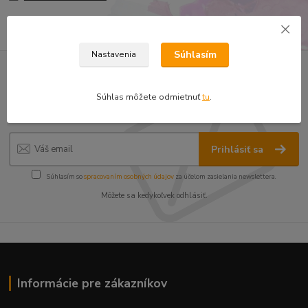
Súhlasím
Nastavenia
Nepremeškajte novinky, akcie a
Súhlas môžete odmietnuť
tu
.
zľavy!
Prihlásiť sa
Súhlasím so
spracovaním osobných údajov
za účelom zasielania newslettera.
Môžete sa kedykoľvek odhlásiť.
Informácie pre zákazníkov