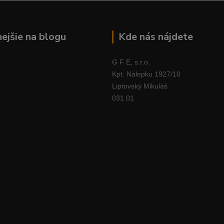
nejšie na blogu
Kde nás nájdete
G F E, s.r.o.
Kpt. Nálepku 1927/10
Liptovský Mikuláš
031 01