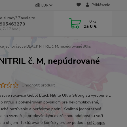
Prihlásenie
EUR
e si rady? Zavolajte.
0
ks
905463270
za
0 €
a, 7-17 hod.)
ce jednorázové BLACK NITRIL č. M, nepúdrované 80ks
NITRIL č. M, nepúdrované
Ohodnotiť produkt
azové rukavice Gebol Black Nitrile Ultra Strong sú vyrobené z
ho nitrilu s polymérovým povlakom pre nekomplikované,
uché nazúvanie a perfektne padnú.Kvalitná jednorazová
ca sa vyznačuje predovšetkým extrémnou odolnosťou voči
ti a olejom. Textúrované končeky prstov podpo...
celý popis