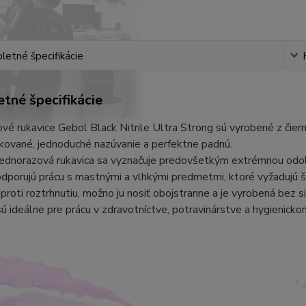
etné špecifikácie
tné špecifikácie
vé rukavice Gebol Black Nitrile Ultra Strong sú vyrobené z čie
kované, jednoduché nazúvanie a perfektne padnú.
jednorazová rukavica sa vyznačuje predovšetkým extrémnou odol
dporujú prácu s mastnými a vlhkými predmetmi, ktoré vyžadujú 
proti roztrhnutiu, možno ju nosiť obojstranne a je vyrobená bez s
sú ideálne pre prácu v zdravotníctve, potravinárstve a hygienicko