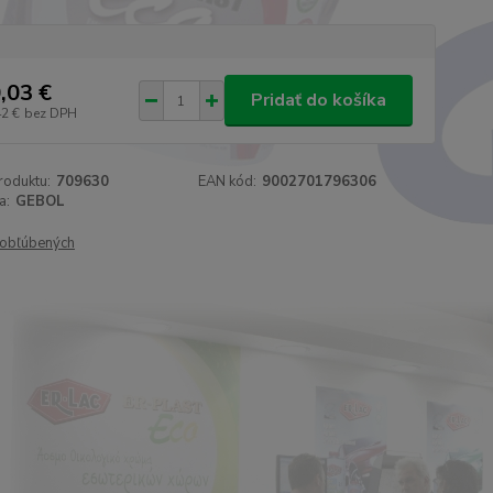
,03 €
Pridať do košíka
42 €
bez DPH
roduktu:
709630
EAN kód:
9002701796306
a:
GEBOL
obľúbených