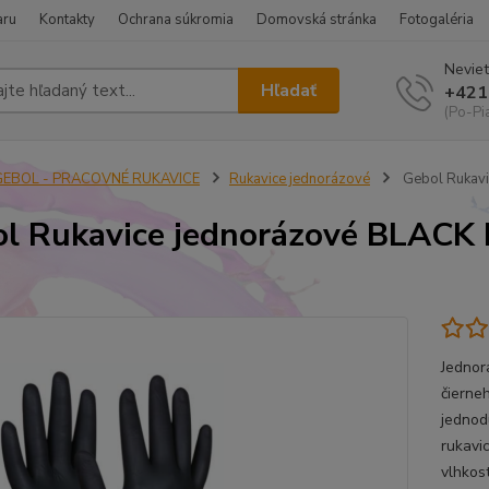
aru
Kontakty
Ochrana súkromia
Domovská stránka
Fotogaléria
Neviet
Hľadať
+421
(Po-Pi
GEBOL - PRACOVNÉ RUKAVICE
Rukavice jednorázové
Gebol Rukavi
l Rukavice jednorázové BLACK 
s
Jednor
čierne
jednod
rukavi
vlhkos