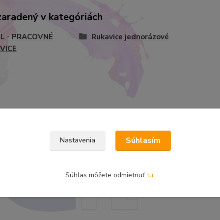
zaradený v kategóriách
L - PRACOVNÉ
Rukavice jednorázové
VICE
Súhlasím
Nastavenia
Súhlas môžete odmietnuť
tu
.