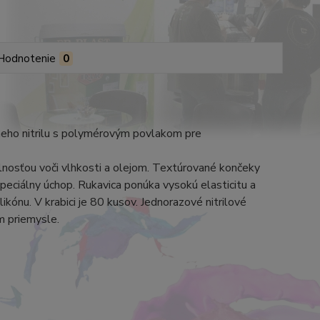
Hodnotenie
0
rneho nitrilu s polymérovým povlakom pre
nosťou voči vlhkosti a olejom.
Textúrované končeky
špeciálny úchop.
Rukavica ponúka vysokú elasticitu a
ilikónu.
V krabici je 80 kusov. Jednorazové nitrilové
m priemysle.