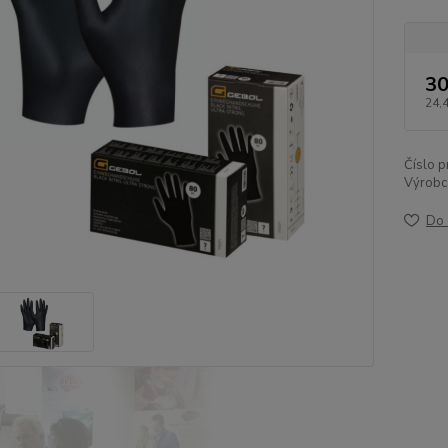
30
24,
Číslo p
Výrobc
Do 