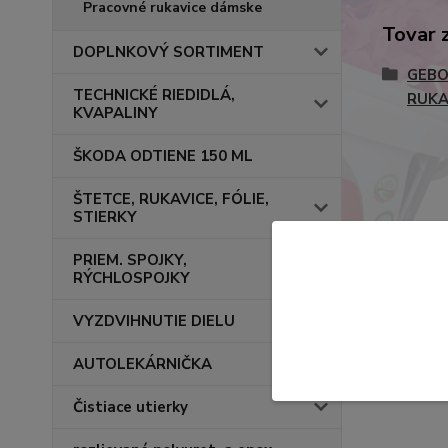
Pracovné rukavice dámske
Tovar 
DOPLNKOVÝ SORTIMENT
GEBO
TECHNICKÉ RIEDIDLÁ,
RUKA
KVAPALINY
ŠKODA ODTIENE 150 ML
ŠTETCE, RUKAVICE, FÓLIE,
STIERKY
PRIEM. SPOJKY,
RÝCHLOSPOJKY
VYZDVIHNUTIE DIELU
AUTOLEKÁRNIČKA
Čistiace utierky