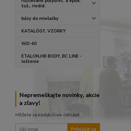
rozlievané polyuret. a epox.
tuž., riedid.
bázy do miešačky
KATALÓGY, VZORKY
WD-40
ETALON,HB BODY, BC LINE -
leštenie
Nepremeškajte novinky, akcie
a zľavy!
Môžete sa kedykoľvek odhlásiť.
Prihlásiť sa