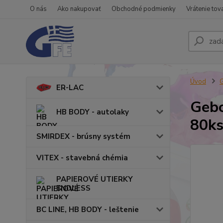
O nás
Ako nakupovať
Obchodné podmienky
Vrátenie tov
Úvod
ER-LAC
Gebo
HB BODY - autolaky
80k
SMIRDEX - brúsny systém
VITEX - stavebná chémia
PAPIEROVÉ UTIERKY
ENDLESS
BC LINE, HB BODY - leštenie