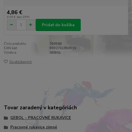
4,86 €
3,95 €
bez DPH
Pridať do košíka
Číslo produktu:
709590
EAN kód:
9002701959015
Výrobca:
GEBOL
Do obľúbených
Tovar zaradený v kategóriách
GEBOL - PRACOVNÉ RUKAVICE
Pracovné rukavice zimné