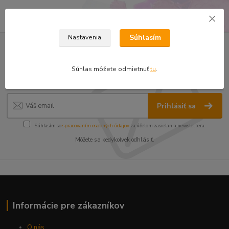
Súhlasím
Nastavenia
Nepremeškajte novinky, akcie a
Súhlas môžete odmietnuť
tu
.
zľavy!
Prihlásiť sa
Súhlasím so
spracovaním osobných údajov
za účelom zasielania newslettera.
Môžete sa kedykoľvek odhlásiť.
Informácie pre zákazníkov
O nás