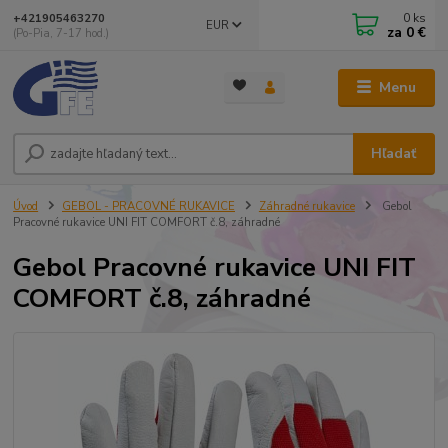
0
ks
+421905463270
EUR
za
0 €
(Po-Pia, 7-17 hod.)
Menu
Hľadať
Úvod
GEBOL - PRACOVNÉ RUKAVICE
Záhradné rukavice
Gebol
Pracovné rukavice UNI FIT COMFORT č.8, záhradné
Gebol Pracovné rukavice UNI FIT
COMFORT č.8, záhradné