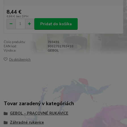
8,44 €
6,86 €
bez DPH
Pridať do košíka
Číslo produktu:
703431
EAN kód:
9002701703410
Výrobca:
GEBOL
Do obľúbených
Tovar zaradený v kategóriách
GEBOL - PRACOVNÉ RUKAVICE
Záhradné rukavice