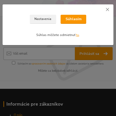
Súhlasím
Nastavenia
Nepremeškajte novinky, akcie a
Súhlas môžete odmietnuť
tu
.
zľavy!
Prihlásiť sa
Súhlasím so
spracovaním osobných údajov
za účelom zasielania newslettera.
Môžete sa kedykoľvek odhlásiť.
Informácie pre zákazníkov
O nás