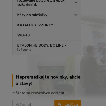
rozlievané polyuret. a epox.
tuž., riedid.
bázy do miešačky
KATALÓGY, VZORKY
WD-40
ETALON,HB BODY, BC LINE -
leštenie
Nepremeškajte novinky, akcie
a zľavy!
Môžete sa kedykoľvek odhlásiť.
Prihlásiť sa