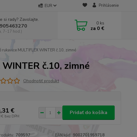
Prihlásenie
EUR
e si rady? Zavolajte.
0
ks
905463270
za
0 €
a, 7-17 hod.)
 rukavice MULTIFLEX WINTER č.10, zimné
 WINTER č.10, zimné
Ohodnotiť produkt
,31 €
Pridať do košíka
 €
bez DPH
roduktu:
709597
EAN kód:
9002701959718