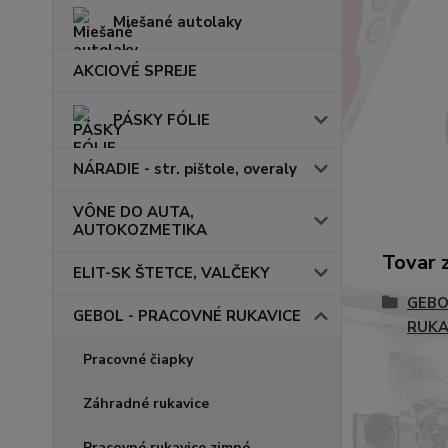
Miešané autolaky
AKCIOVÉ SPREJE
PÁSKY FÓLIE
NÁRADIE - str. pištole, overaly
VÔNE DO AUTA,
AUTOKOZMETIKA
Tovar 
ELIT-SK ŠTETCE, VALČEKY
GEBO
GEBOL - PRACOVNÉ RUKAVICE
RUKA
Pracovné čiapky
Záhradné rukavice
Pracovné rukavice zimné