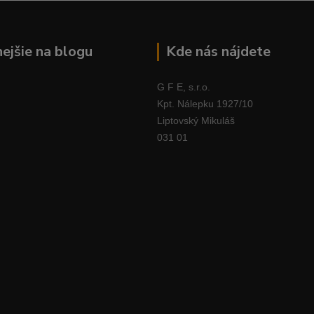
nejšie na blogu
Kde nás nájdete
G F E, s.r.o.
Kpt. Nálepku 1927/10
Liptovský Mikuláš
031 01