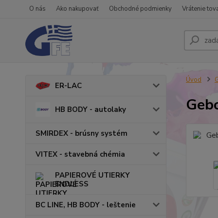
O nás
Ako nakupovať
Obchodné podmienky
Vrátenie tov
Úvod
ER-LAC
Gebo
HB BODY - autolaky
SMIRDEX - brúsny systém
VITEX - stavebná chémia
PAPIEROVÉ UTIERKY
ENDLESS
BC LINE, HB BODY - leštenie