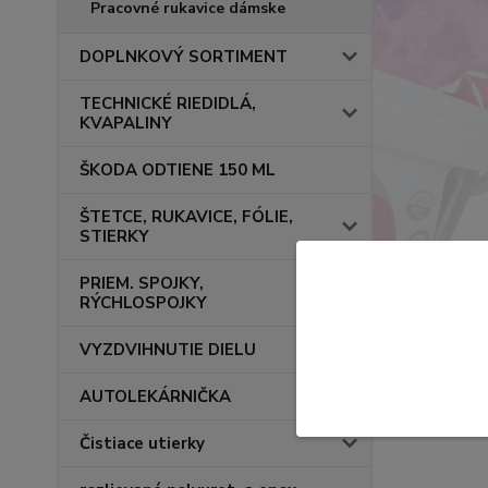
Pracovné rukavice dámske
DOPLNKOVÝ SORTIMENT
TECHNICKÉ RIEDIDLÁ,
KVAPALINY
ŠKODA ODTIENE 150 ML
ŠTETCE, RUKAVICE, FÓLIE,
STIERKY
PRIEM. SPOJKY,
RÝCHLOSPOJKY
VYZDVIHNUTIE DIELU
AUTOLEKÁRNIČKA
Čistiace utierky