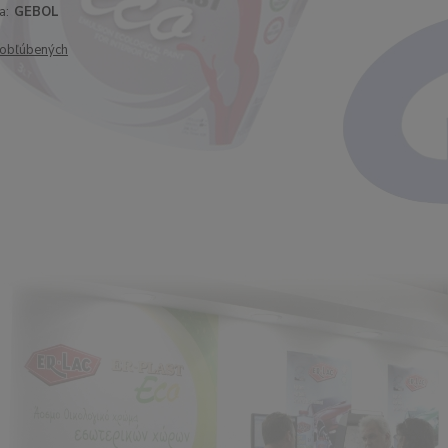
a:
GEBOL
obľúbených