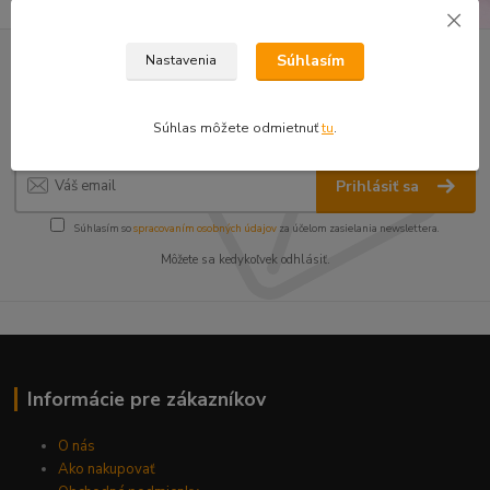
Súhlasím
Nastavenia
Nepremeškajte novinky, akcie a
zľavy!
Súhlas môžete odmietnuť
tu
.
Prihlásiť sa
Súhlasím so
spracovaním osobných údajov
za účelom zasielania newslettera.
Môžete sa kedykoľvek odhlásiť.
Informácie pre zákazníkov
O nás
Ako nakupovať