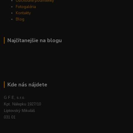
Obchodné podmienky
Fotogaléria
Kontakty
Blog
Najčítanejšie na blogu
Kde nás nájdete
G F E, s.r.o.
Kpt. Nálepku 1927/10
Liptovský Mikuláš
031 01