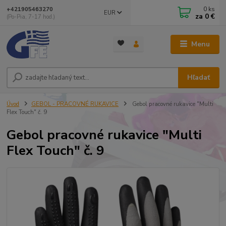
0
ks
+421905463270
EUR
za
0 €
(Po-Pia, 7-17 hod.)
Menu
Hľadať
Úvod
GEBOL - PRACOVNÉ RUKAVICE
Gebol pracovné rukavice "Multi
Flex Touch" č. 9
Gebol pracovné rukavice "Multi
Flex Touch" č. 9