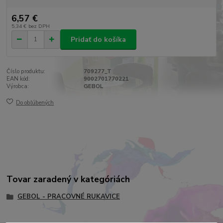
6,57 €
5,34 €
bez DPH
Pridať do košíka
Číslo produktu:
709277_T
EAN kód:
9002701770221
Výrobca:
GEBOL
Do obľúbených
Tovar zaradený v kategóriách
GEBOL - PRACOVNÉ RUKAVICE