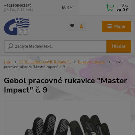
0
ks
+421905463270
EUR
za
0 €
(Po-Pia, 7-17 hod.)
Menu
Hľadať
Úvod
GEBOL - PRACOVNÉ RUKAVICE
Rukavice "Master
Gebol
pracovné rukavice "Master Impact" č. 9
Gebol pracovné rukavice "Master
Impact" č. 9