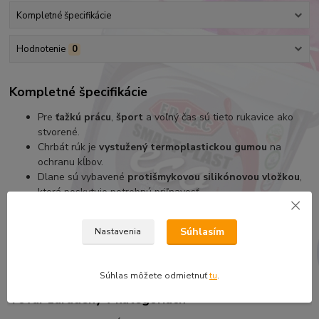
Kompletné špecifikácie
Hodnotenie
0
Kompletné špecifikácie
Pre
ťažkú ​​prácu
,
šport
a voľný čas sú tieto rukavice ako
stvorené.
Chrbát rúk je
vystužený termoplastickou gumou
na
ochranu kĺbov.
Dlane sú vybavené
protišmykovou silikónovou vložkou
,
ktorá poskytuje potrebnú priľnavosť.
Master Impact ponúka
vysokú úroveň pohodlia
vďaka
ľahkému polstrovaniu na dlaniach a flexibilnému suchému
Súhlasím
Nastavenia
zipsu pre čo
najlepšie prispôsobenie
.
Súhlas môžete odmietnuť
tu
.
Tovar zaradený v kategóriách