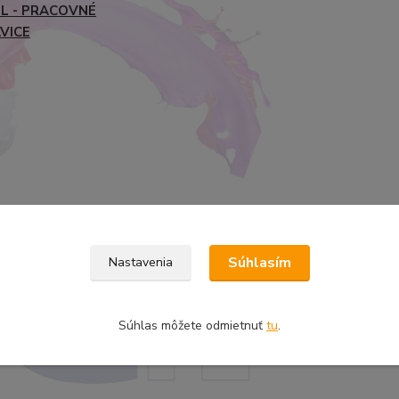
L - PRACOVNÉ
VICE
Súhlasím
Nastavenia
Súhlas môžete odmietnuť
tu
.