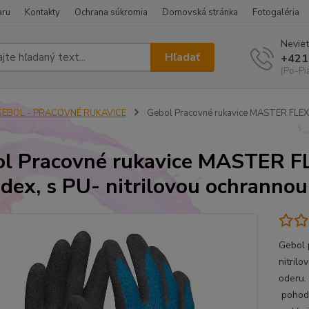
aru
Kontakty
Ochrana súkromia
Domovská stránka
Fotogaléria
Neviet
Hľadať
+421
(Po-Pi
GEBOL - PRACOVNÉ RUKAVICE
Gebol Pracovné rukavice MASTER FLEX č
l Pracovné rukavice MASTER FLE
dex, s PU- nitrilovou ochrannou
Gebol 
nitril
oderu.
pohodl