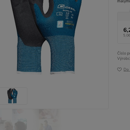
malými
6,
5,06
Číslo p
Výrobc
Do 