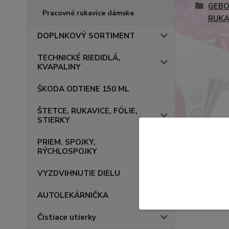
GEBO
Pracovné rukavice dámske
RUKA
DOPLNKOVÝ SORTIMENT
TECHNICKÉ RIEDIDLÁ,
KVAPALINY
ŠKODA ODTIENE 150 ML
ŠTETCE, RUKAVICE, FÓLIE,
STIERKY
PRIEM. SPOJKY,
RÝCHLOSPOJKY
VYZDVIHNUTIE DIELU
AUTOLEKÁRNIČKA
Čistiace utierky