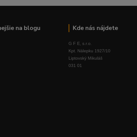
nejšie na blogu
Kde nás nájdete
G F E, s.r.o.
Kpt. Nálepku 1927/10
Liptovský Mikuláš
031 01