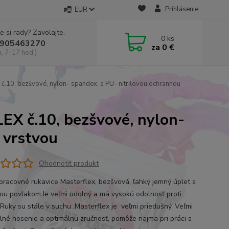
Prihlásenie
EUR
e si rady? Zavolajte.
0
ks
905463270
za
0 €
a, 7-17 hod.)
.10, bezšvové, nylon- spandex, s PU- nitrilovou ochrannou
X č.10, bezšvové, nylon-
 vrstvou
Ohodnotiť produkt
pracovné rukavice Masterflex, bezšvová, ľahký jemný úplet s
ovou povlakom.Je veľmi odolný a má vysokú odolnosť proti
 Ruky su stále v suchu .Masterflex je veľmi priedušný. Veľmi
né nosenie a optimálnu zručnosť, pomôže najmä pri práci s