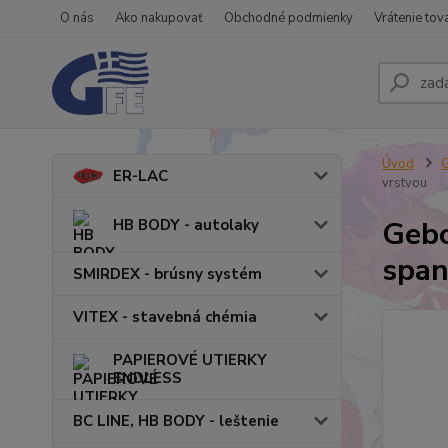
O nás
Ako nakupovať
Obchodné podmienky
Vrátenie tov
Úvod
ER-LAC
vrstvou
Gebo
HB BODY - autolaky
span
SMIRDEX - brúsny systém
VITEX - stavebná chémia
PAPIEROVÉ UTIERKY
ENDLESS
BC LINE, HB BODY - leštenie