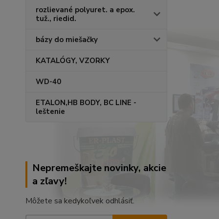
rozlievané polyuret. a epox.
tuž., riedid.
bázy do miešačky
KATALÓGY, VZORKY
WD-40
ETALON,HB BODY, BC LINE -
leštenie
Nepremeškajte novinky, akcie
a zľavy!
Môžete sa kedykoľvek odhlásiť.