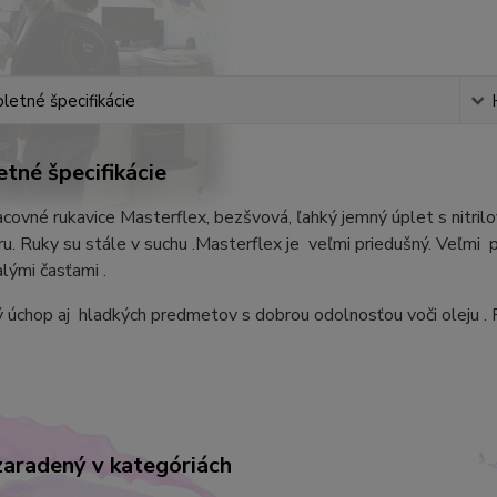
etné špecifikácie
tné špecifikácie
covné rukavice Masterflex, bezšvová, ľahký jemný úplet s nitri
ru. Ruky su stále v suchu .Masterflex je veľmi priedušný. Veľmi
alými časťami .
úchop aj hladkých predmetov s dobrou odolnosťou voči oleju . 
zaradený v kategóriách