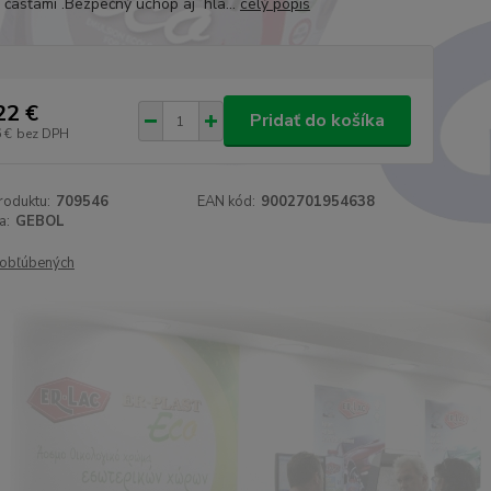
 časťami .Bezpečný úchop aj hla...
celý popis
22 €
Pridať do košíka
 €
bez DPH
roduktu:
709546
EAN kód:
9002701954638
a:
GEBOL
obľúbených