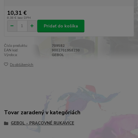
10,31 €
8,38 €
bez DPH
Pridať do košíka
Číslo produktu:
709582
EAN kód:
9002701958230
Výrobca:
GEBOL
Do obľúbených
Tovar zaradený v kategóriách
GEBOL - PRACOVNÉ RUKAVICE