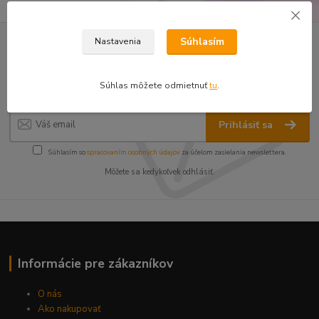
Súhlasím
Nastavenia
Nepremeškajte novinky, akcie a
zľavy!
Súhlas môžete odmietnuť
tu
.
Prihlásiť sa
Súhlasím so
spracovaním osobných údajov
za účelom zasielania newslettera.
Môžete sa kedykoľvek odhlásiť.
Informácie pre zákazníkov
O nás
Ako nakupovať