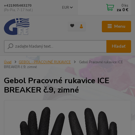
0
ks
+421905463270
EUR
za
0 €
(Po-Pia, 7-17 hod.)
Menu
Hľadať
Úvod
GEBOL - PRACOVNÉ RUKAVICE
Gebol Pracovné rukavice ICE
BREAKER č.9, zimné
Gebol Pracovné rukavice ICE
BREAKER č.9, zimné