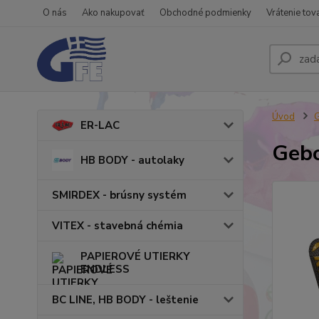
O nás
Ako nakupovať
Obchodné podmienky
Vrátenie tov
Úvod
ER-LAC
Gebo
HB BODY - autolaky
SMIRDEX - brúsny systém
VITEX - stavebná chémia
PAPIEROVÉ UTIERKY
ENDLESS
BC LINE, HB BODY - leštenie