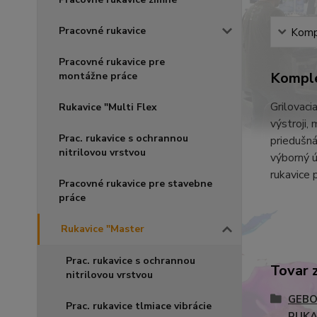
Pracovné rukavice
Kompl
Pracovné rukavice pre
Komple
montážne práce
Grilovaci
Rukavice "Multi Flex
výstroji,
Prac. rukavice s ochrannou
priedušná
nitrilovou vrstvou
výborný ú
rukavice 
Pracovné rukavice pre stavebne
práce
Rukavice "Master
Prac. rukavice s ochrannou
Tovar 
nitrilovou vrstvou
GEBO
Prac. rukavice tlmiace vibrácie
RUKA