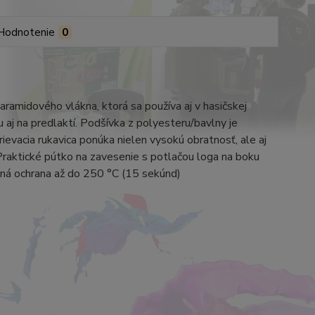
Hodnotenie
0
aramidového vlákna, ktorá sa používa aj v hasičskej
 aj na predlaktí. Podšívka z polyesteru/bavlny je
rievacia rukavica ponúka nielen vysokú obratnosť, ale aj
raktické pútko na zavesenie s potlačou loga na boku
lná ochrana až do 250 °C (15 sekúnd)