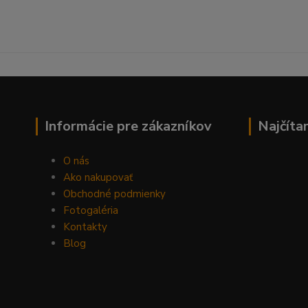
Informácie pre zákazníkov
Najčíta
O nás
Ako nakupovať
Obchodné podmienky
Fotogaléria
Kontakty
Blog