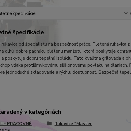
etné špecifikácie
tné špecifikácie
a rukavica od špecialistu na bezpečnosť práce.
Pletená rukavica z 
 má dlhú, dobre padnúcu pletenú manžetu, ktorá poskytuje ochranu
 a poskytuje dobrú tepelnú izoláciu. Táto kvalitná grilovacia a oh
chop vďaka protišmykovému silikónovému povlaku na dlaniach. P
pre jednoduché skladovanie a rýchlu dostupnosť. Bezpečná tepe
zaradený v kategóriách
L - PRACOVNÉ
Rukavice "Master
VICE