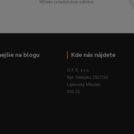
Môžete sa kedykoľvek odhlásiť.
nejšie na blogu
Kde nás nájdete
G F E, s.r.o.
Kpt. Nálepku 1927/10
Liptovský Mikuláš
031 01