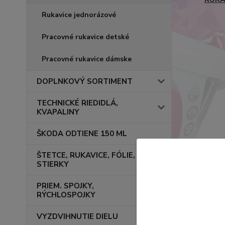
Rukavice jednorázové
Pracovné rukavice detské
Pracovné rukavice dámske
DOPLNKOVÝ SORTIMENT
TECHNICKÉ RIEDIDLÁ,
KVAPALINY
ŠKODA ODTIENE 150 ML
ŠTETCE, RUKAVICE, FÓLIE,
STIERKY
PRIEM. SPOJKY,
RÝCHLOSPOJKY
VYZDVIHNUTIE DIELU