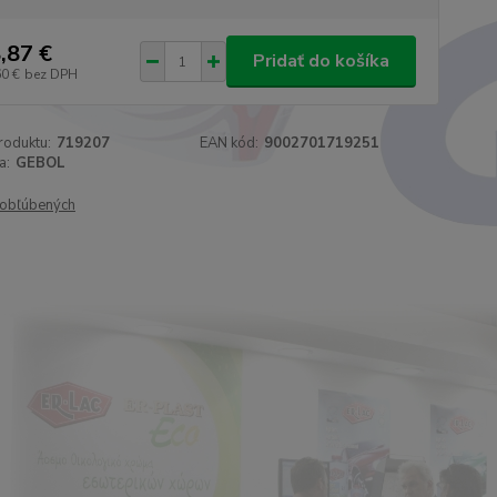
,87 €
Pridať do košíka
60 €
bez DPH
roduktu:
719207
EAN kód:
9002701719251
a:
GEBOL
obľúbených