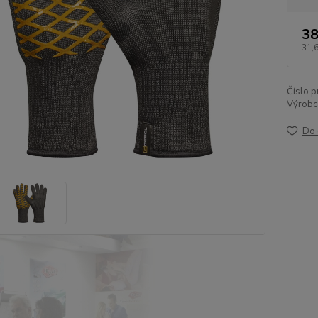
38
31,
Číslo p
Výrobc
Do 