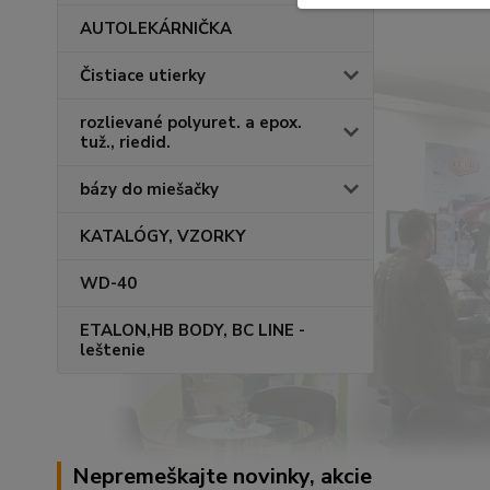
AUTOLEKÁRNIČKA
Čistiace utierky
rozlievané polyuret. a epox.
tuž., riedid.
bázy do miešačky
KATALÓGY, VZORKY
WD-40
ETALON,HB BODY, BC LINE -
leštenie
Nepremeškajte novinky, akcie