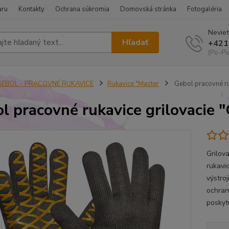
aru
Kontakty
Ochrana súkromia
Domovská stránka
Fotogaléria
Neviet
Hľadať
+421
(Po-Pi
GEBOL - PRACOVNÉ RUKAVICE
Rukavice "Master
Gebol pracovné ruk
l pracovné rukavice grilovacie "
Grilov
rukavi
výstro
ochran
poskytu