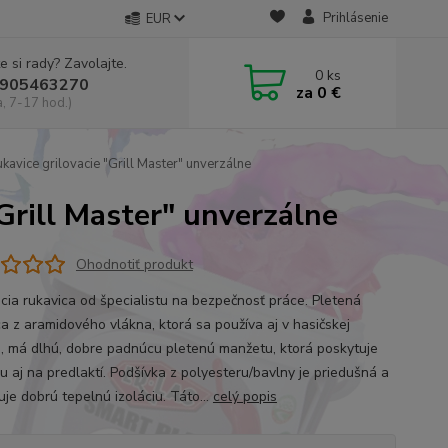
Prihlásenie
EUR
e si rady? Zavolajte.
0
ks
905463270
za
0 €
a, 7-17 hod.)
avice grilovacie "Grill Master" unverzálne
Grill Master" unverzálne
Ohodnotiť produkt
acia rukavica od špecialistu na bezpečnosť práce. Pletená
ca z aramidového vlákna, ktorá sa používa aj v hasičskej
ji, má dlhú, dobre padnúcu pletenú manžetu, ktorá poskytuje
u aj na predlaktí. Podšívka z polyesteru/bavlny je priedušná a
je dobrú tepelnú izoláciu. Táto...
celý popis