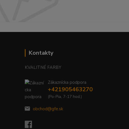
Kontakty
KVALITNÉ FARBY
Zákaznícka podpora
+421905463270
(Po-Pia, 7-17 hod.)
obchod@gfe.sk